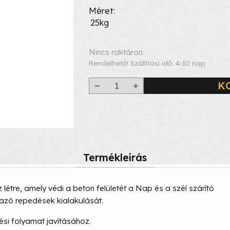
Méret
25kg
Nincs raktáron
Rendelhető! Szállítási idő: 4-10 nap
K
Termékleírás
étre, amely védi a beton felületét a Nap és a szél szárító
azó repedések kialakulását.
ési folyamat javításához.