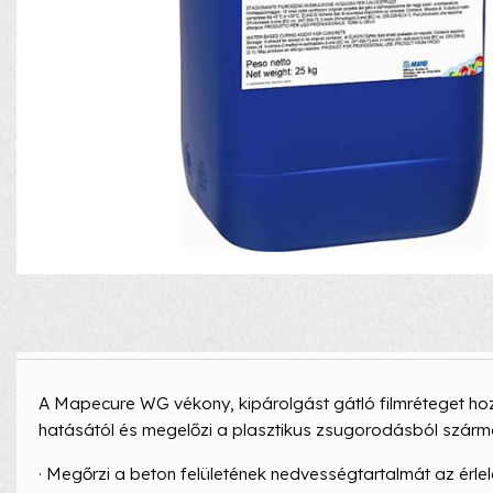
A Mapecure WG vékony, kipárolgást gátló filmréteget hoz l
hatásától és megelőzi a plasztikus zsugorodásból szárm
· Megőrzi a beton felületének nedvességtartalmát az érlel