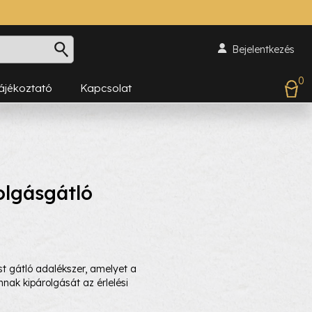
Bejelentkezés
0
Tájékoztató
Kapcsolat
lgásgátló
t gátló adalékszer, amelyet a
nnak kipárolgását az érlelési