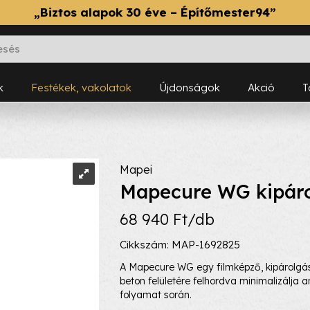
„Biztos alapok 30 éve – Építőmester94”
k
Festékek, vakolatok
Újdonságok
Akció
Mapei
Mapecure WG kipáro
68 940 Ft/db
Cikkszám: MAP-1692825
A Mapecure WG egy filmképző, kipárolgás
beton felületére felhordva minimalizálja a
folyamat során.