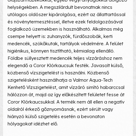
helységekben. A megszilárdult bevonatnak nincs
utólagos oldószer kipárolgása, ezért az állattartással
és növénytermesztéssel, illetve ezek feldolgozásával
foglalkozó üzemekben is használható. Alkalmas még
csempe helyett is: zuhanyzók, fürdőszobák, kerti
medencék, szökőkutak, tartályok védelmére. A felület
higiénikus, könnyen tisztítható, kémiailag ellenálló.
Földbe süllyesztett medencék teljes vízzáráshoz nem
elegendő a Coror Klórkaucsuk festék. Javasolt külső,
közbenső vízszigetelést is használni. Közbenső
szigetelésként használhatja a Valmor Aqua-Tech
Kenhető Vízszigetelést, amit vízzáró simító habarccsal
hálózzon át, majd az így előkészített felületet fesse át
Coror Klórkaucsukkal. A termék nem áll ellen a negatív
oldalról érkező gőznyomásnak, ezért sérült vagy
hiányzó külső szigetelés esetén a bevonaton
hólyagokat idézhet elő.