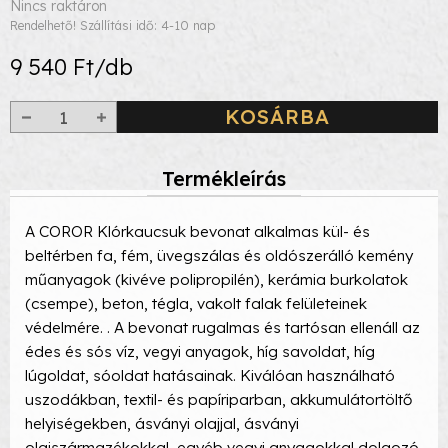
Nincs raktáron
Rendelhető! Szállítási idő: 4-10 nap
9 540 Ft/db
KOSÁRBA
Termékleírás
A COROR Klórkaucsuk bevonat alkalmas kül- és
beltérben fa, fém, üvegszálas és oldószerálló kemény
műanyagok (kivéve polipropilén), kerámia burkolatok
(csempe), beton, tégla, vakolt falak felületeinek
védelmére. . A bevonat rugalmas és tartósan ellenáll az
édes és sós víz, vegyi anyagok, híg savoldat, híg
lúgoldat, sóoldat hatásainak. Kiválóan használható
uszodákban, textil- és papíriparban, akkumulátortöltő
helyiségekben, ásványi olajjal, ásványi
olajszármazékokkal, egyéb vegyi anyagokkal dolgozó