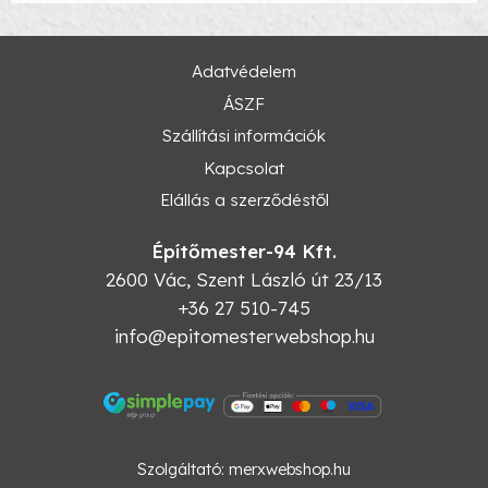
Adatvédelem
ÁSZF
Szállítási információk
Kapcsolat
Elállás a szerződéstől
Építőmester-94 Kft.
2600
Vác
,
Szent László út 23/13
+36 27 510-745
info@epitomesterwebshop.hu
Szolgáltató:
merxwebshop.hu