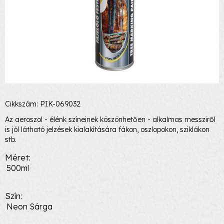
Cikkszám: PIK-069032
Az aeroszol - élénk színeinek köszönhetően - alkalmas messziről
is jól látható jelzések kialakítására fákon, oszlopokon, sziklákon
stb.
Méret
500ml
Szín
Neon Sárga