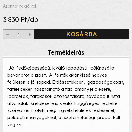
Azonnal raktárról
3 830 Ft/db
KOSÁRBA
Termékleírás
Jó fedőképességű, kiváló tapadású, időjárásálló
bevonatot biztosít. A festék akár kissé nedves
felületen is jól tapad. Erdészetekben, gazdaságokban,
fatelepeken használható a faállomány jelölésére,
parcellák, farakások azonosítására, továbbá turista
útvonalak kijelölésére is kiváló. Függőleges felületre
szórva sem folyik meg. Egyéb felületek festésénél,
például műanyagoknál, összeférhetőségi próbát kell
végezni!