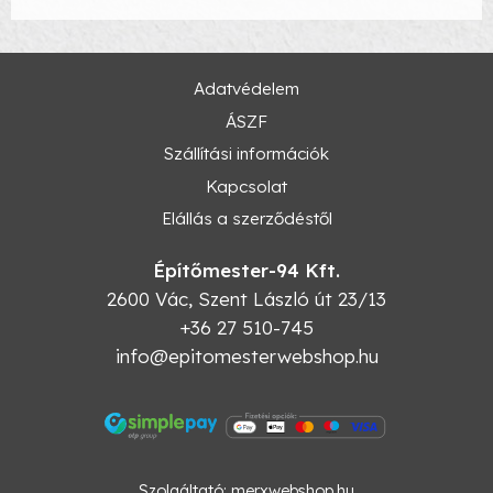
Adatvédelem
ÁSZF
Szállítási információk
Kapcsolat
Elállás a szerződéstől
Építőmester-94 Kft.
2600
Vác
,
Szent László út 23/13
+36 27 510-745
info@epitomesterwebshop.hu
Szolgáltató:
merxwebshop.hu