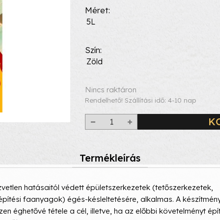
Méret
5L
Szín
Zöld
Nincs raktáron
Rendelhető! Szállítási idő: 4-10 nap
K
Termékleírás
vetlen hatásaitól védett épületszerkezetek (tetőszerkezetek,
pítési faanyagok) égés-késleltetésére, alkalmas. A készítmén
en éghetővé tétele a cél, illetve, ha az előbbi követelményt épí