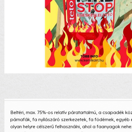
Beltéri, max. 75%-os relatív páratartalmú, a csapadék köz
párnafák, fa nyílászáró szerkezetek, fa födémek, egyéb é
olyan helyre célszerű felhasználni, ahol a faanyagok nehez