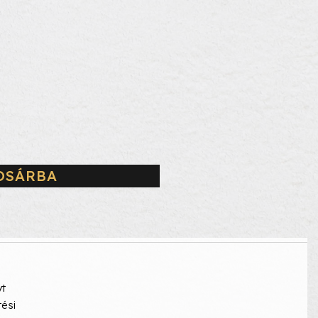
OSÁRBA
yt
tési