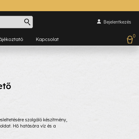
Bejelentkezés
0
Tájékoztató
Kapcsolat
ető
sleltetésére szolgáló készítmény,
ldat. Hő hatására víz és a