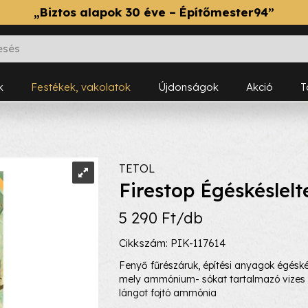
„Biztos alapok 30 éve – Építőmester94”
k
Festékek, vakolatok
Újdonságok
Akció
TETOL
Firestop Égéskéslelt
5 290 Ft/db
Cikkszám: PIK-117614
Fenyő fűrészáruk, építési anyagok égéské
mely ammónium- sókat tartalmazó vizes o
lángot fojtó ammónia