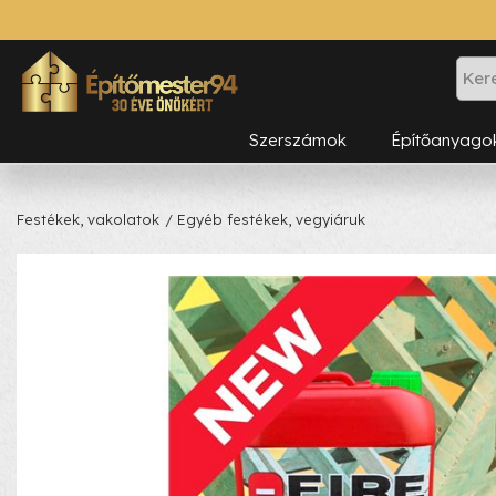
Szerszámok
Építőanyago
Festékek, vakolatok
/ Egyéb festékek, vegyiáruk