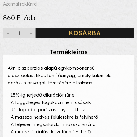
Azonnal raktárról
860 Ft/db
KOSÁRBA
Termékleírás
Akril diszperziós alapú egykomponensű
plasztoelasztikus tömítőanyag, amely különféle
porózus anyagok tömítésére alkalmas.
15%-ig terjedő dilatációt tűr el.
A függőleges fugákban nem csúszik.
Jól tapad a porózus anyagokhoz.
A massza nedves felületekre is felvihető.
A teljesen megszilárdult massza vízálló.
A megszilárdulást követően festhető.