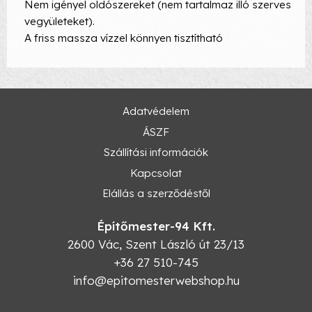
Nem igényel oldószereket (nem tartalmaz illó szerves
vegyületeket).
A friss massza vízzel könnyen tisztítható
Adatvédelem
ÁSZF
Szállítási információk
Kapcsolat
Elállás a szerződéstől
Építőmester-94 Kft.
2600
Vác
,
Szent László út 23/13
+36 27 510-745
info@epitomesterwebshop.hu