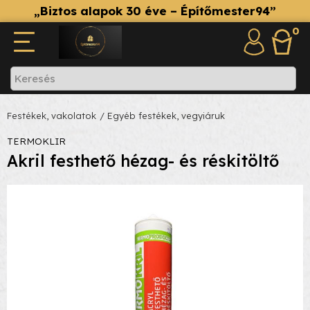
„Biztos alapok 30 éve – Építőmester94”
0
Festékek, vakolatok
/ Egyéb festékek, vegyiáruk
TERMOKLIR
Akril festhető hézag- és réskitöltő