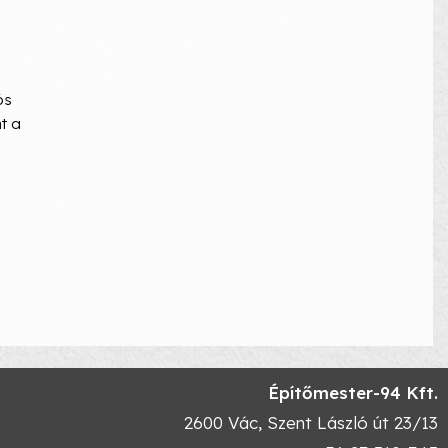
ós
t a
Építőmester-94 Kft.
2600
Vác
,
Szent László út 23/13