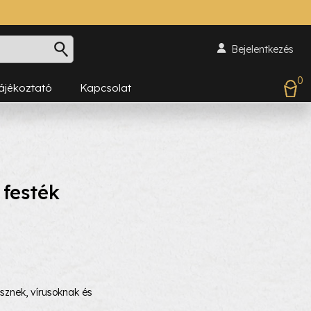
Bejelentkezés
0
Tájékoztató
Kapcsolat
festék
nésznek, vírusoknak és