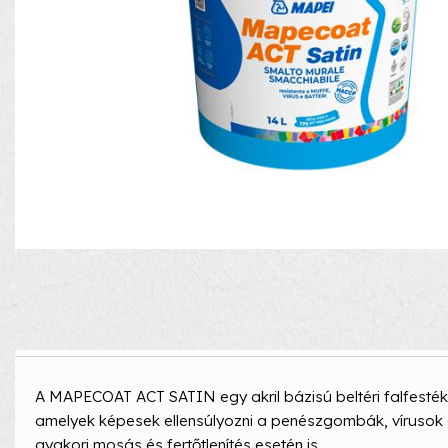
A MAPECOAT ACT SATIN egy akril bázisú beltéri falfesték
amelyek képesek ellensúlyozni a penészgombák, vírusok 
gyakori mosás és fertőtlenítés esetén is.