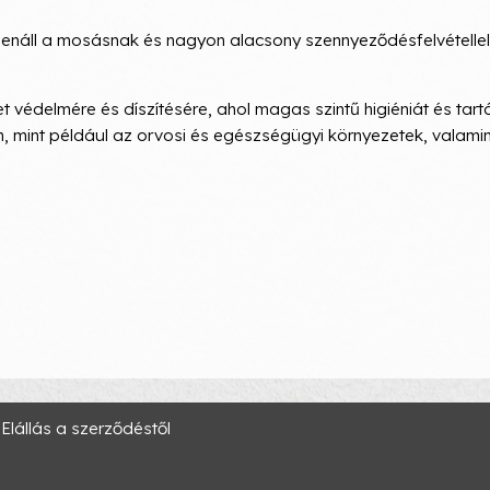
llenáll a mosásnak és nagyon alacsony szennyeződésfelvétellel
édelmére és díszítésére, ahol magas szintű higiéniát és tart
ben, mint például az orvosi és egészségügyi környezetek, valamin
Elállás a szerződéstől