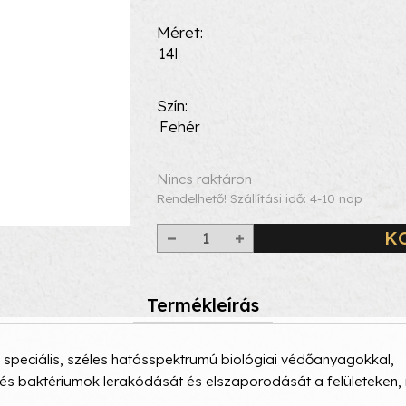
Méret
14l
Szín
Fehér
Nincs raktáron
Rendelhető! Szállítási idő: 4-10 nap
K
Termékleírás
 speciális, széles hatásspektrumú biológiai védőanyagokkal,
és baktériumok lerakódását és elszaporodását a felületeken