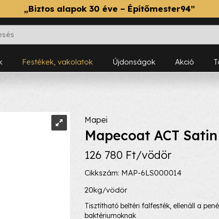
„Biztos alapok 30 éve – Építőmester94”
k
Festékek, vakolatok
Újdonságok
Akció
Mapei
Mapecoat ACT Satin 
126 780 Ft/vödör
Cikkszám: MAP-6LS000014
20kg/vödör
Tisztítható beltéri falfesték, ellenáll a pe
baktériumoknak