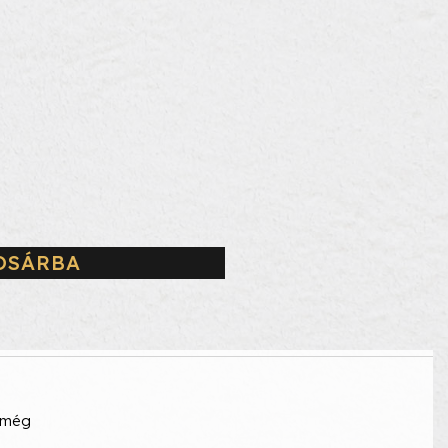
OSÁRBA
, még