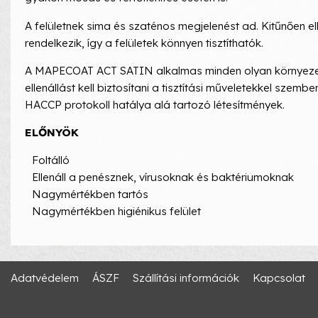
A felületnek sima és szaténos megjelenést ad. Kitűnően e
rendelkezik, így a felületek könnyen tisztíthatók.
A MAPECOAT ACT SATIN alkalmas minden olyan környezet v
ellenállást kell biztosítani a tisztítási műveletekkel szem
HACCP protokoll hatálya alá tartozó létesítmények.
ELŐNYÖK
Foltálló
Ellenáll a penésznek, vírusoknak és baktériumoknak
Nagymértékben tartós
Nagymértékben higiénikus felület
Adatvédelem
ÁSZF
Szállítási információk
Kapcsolat