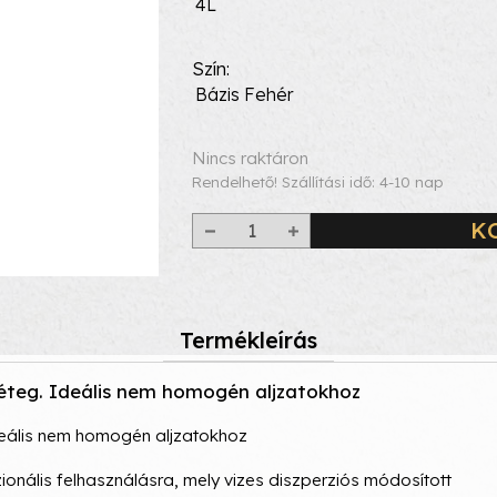
4L
Szín
Bázis Fehér
Nincs raktáron
Rendelhető! Szállítási idő: 4-10 nap
K
Termékleírás
réteg. Ideális nem homogén aljzatokhoz
deális nem homogén aljzatokhoz
nális felhasználásra, mely vizes diszperziós módosított