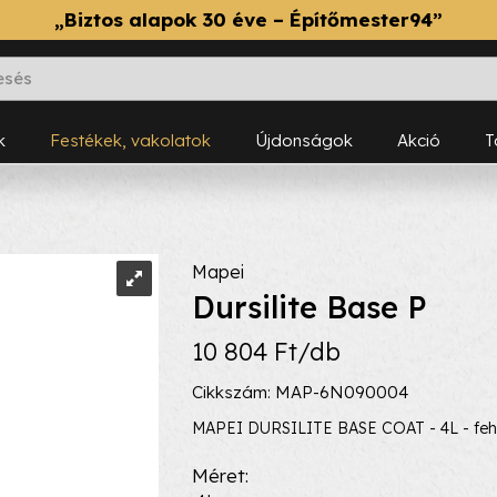
„Biztos alapok 30 éve – Építőmester94”
k
Festékek, vakolatok
Újdonságok
Akció
Mapei
Dursilite Base P
10 804 Ft/db
Cikkszám: MAP-6N090004
MAPEI DURSILITE BASE COAT - 4L - feh
Méret