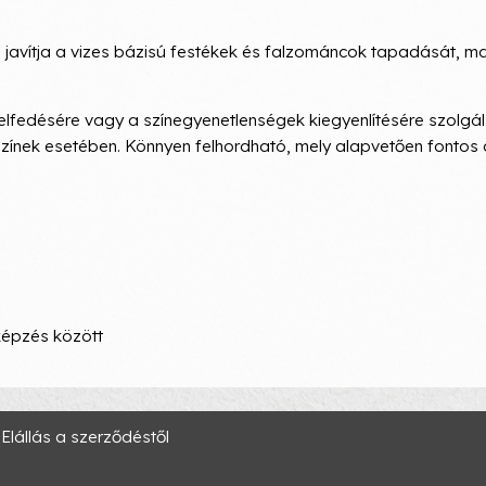
 javítja a vizes bázisú festékek és falzománcok tapadását, 
fedésére vagy a színegyenetlenségek kiegyenlítésére szolgál
színek esetében. Könnyen felhordható, mely alapvetően fontos
képzés között
Elállás a szerződéstől