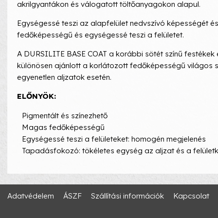
akrilgyantákon és válogatott töltőanyagokon alapul.
Egységessé teszi az alapfelület nedvszívó képességét és
fedőképességű és egységessé teszi a felületet.
A DURSILITE BASE COAT a korábbi sötét színű festékek el
különösen ajánlott a korlátozott fedőképességű világos 
egyenetlen aljzatok esetén.
ELŐNYÖK:
Pigmentált és színezhető
Magas fedőképességű
Egységessé teszi a felületeket: homogén megjelenés
Tapadásfokozó: tökéletes egység az aljzat és a felület
Adatvédelem
ÁSZF
Szállítási információk
Kapcsolat