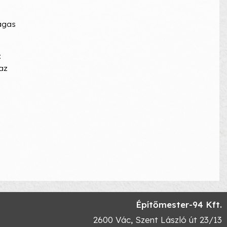
magas
:
 az
Építőmester-94 Kft.
2600
Vác
,
Szent László út 23/13