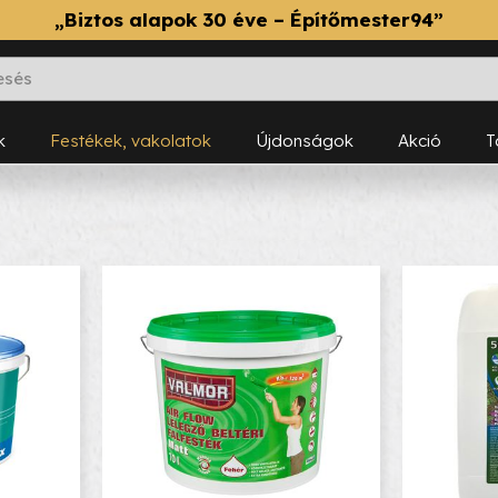
„Biztos alapok 30 éve – Építőmester94”
k
Festékek, vakolatok
Újdonságok
Akció