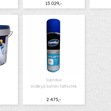
15 029,-
Supralux
Wallkyd beltéri falfesték
2 475,-