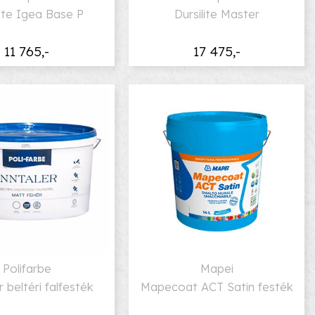
lite Igea Base P
Dursilite Master
11 765,-
17 475,-
Polifarbe
Mapei
r beltéri falfesték
Mapecoat ACT Satin festék