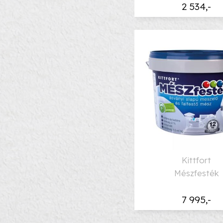
2 534,-
Kittfort
Mészfesték
7 995,-