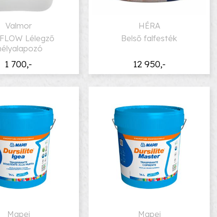
Valmor
HÉRA
 FLOW Lélegző
Belső falfesték
élyalapozó
1 700,-
12 950,-
Mapei
Mapei