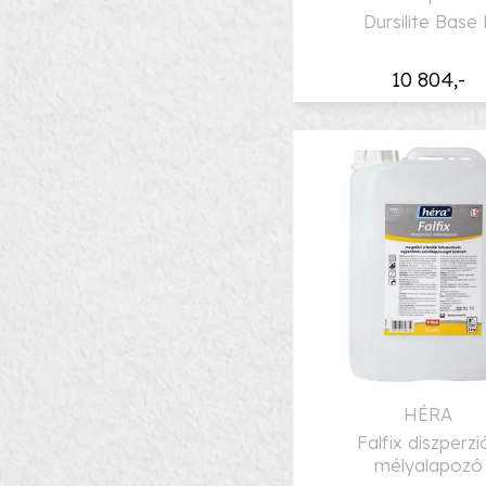
Dursilite Base 
10 804,-
HÉRA
Falfix diszperzi
mélyalapozó