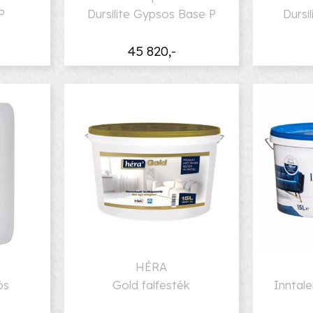
P
Dursilite Gypsos Base P
Dursi
45 820,-
HÉRA
ós
Gold falfesték
Inntale