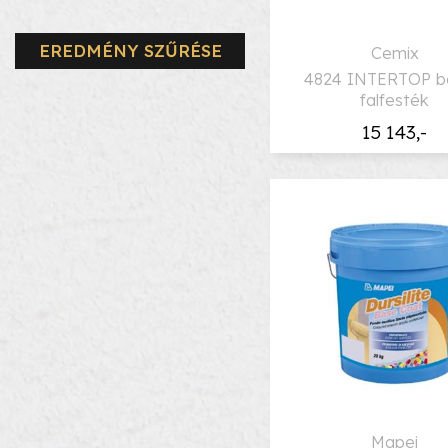
EREDMÉNY SZŰRÉSE
Cemix
4824 INTERTOP be
falfesték
15 143,-
Mapei