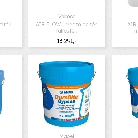
Valmor
ltéri
AIR FLOW Lélegző beltéri
AIR
falfesték
m
13 291,-
Mapei