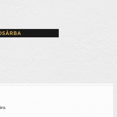
OSÁRBA
ára.