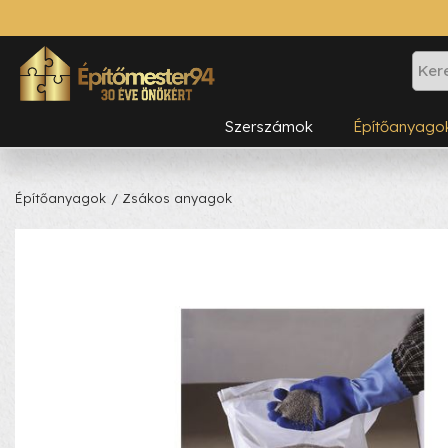
Szerszámok
Építőanyago
Építőanyagok
/ Zsákos anyagok