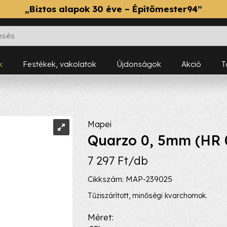
„Biztos alapok 30 éve – Építőmester94”
k
Festékek, vakolatok
Újdonságok
Akció
Mapei
Quarzo 0, 5mm (HR 0
7 297 Ft/db
Cikkszám: MAP-239025
Tűziszárított, minőségi kvarchomok.
Méret