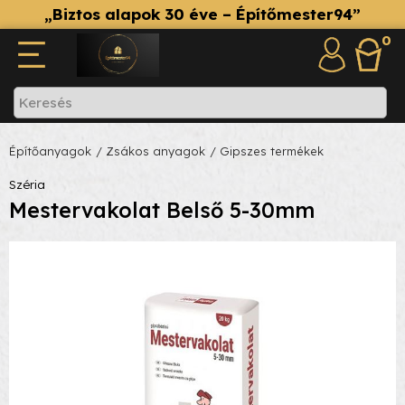
„Biztos alapok 30 éve – Építőmester94”
0
Építőanyagok
/ Zsákos anyagok
/ Gipszes termékek
Széria
Mestervakolat Belső 5-30mm