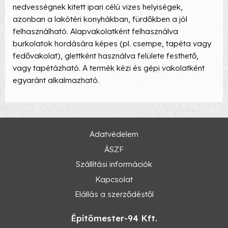
nedvességnek kitett ipari célú vizes helyiségek,
azonban a lakótéri konyhákban, fürdőkben a jól
felhasználható. Alapvakolatként felhasználva
burkolatok hordására képes (pl. csempe, tapéta vagy
fedővakolat), glettként használva felülete festhető,
vagy tapétázható. A termék kézi és gépi vakolatként
egyaránt alkalmazható.
Adatvédelem
ÁSZF
Szállítási információk
Kapcsolat
Elállás a szerződéstől
Építőmester-94 Kft.