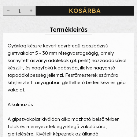
KOSÁRBA
Termékleírás
Gyárilag készre kevert egyrétegű gipszbázisú
glettvakolat 5 - 30 mm rétegvastagságig, amely
könnyített ásványi adalékok (pl. perlit) hozzáadásával
készült, és nagyfokú kiadósság, illetve nagyon jó
tapadóképesség jellemzi. Festőmesterek számára
kifejlesztett, anyagában glettelhető beltéri kézi és gépi
vakolat.
Alkalmazás
A gipszvakolat kiválóan alkalmazható belső térben
falak és mennyezetek egyrétegű vakolására,
glettelésére. Kivételt képeznek az állandó