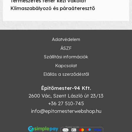
Természetes fehér kézi vakolat
Klímaszabályozó és páraáteresztő
Adatvédelem
ÁSZF
Szállítási információk
Kapcsolat
Elállás a szerződéstől
Építőmester-94 Kft.
2600
Vác
,
Szent László út 23/13
+36 27 510-745
info@epitomesterwebshop.hu