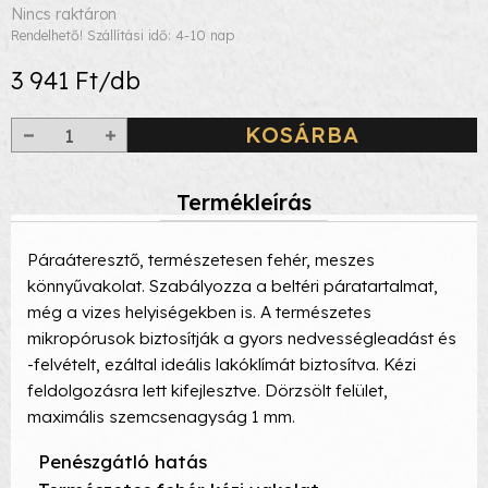
Nincs raktáron
Rendelhető! Szállítási idő: 4-10 nap
3 941 Ft/db
KOSÁRBA
Termékleírás
Páraáteresztő, természetesen fehér, meszes
könnyűvakolat. Szabályozza a beltéri páratartalmat,
még a vizes helyiségekben is. A természetes
mikropórusok biztosítják a gyors nedvességleadást és
-felvételt, ezáltal ideális lakóklímát biztosítva. Kézi
feldolgozásra lett kifejlesztve. Dörzsölt felület,
maximális szemcsenagyság 1 mm.
Penészgátló hatás