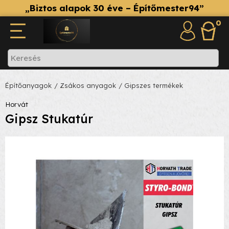
„Biztos alapok 30 éve – Építőmester94”
0
Építőanyagok
/ Zsákos anyagok
/ Gipszes termékek
Horvát
Gipsz Stukatúr