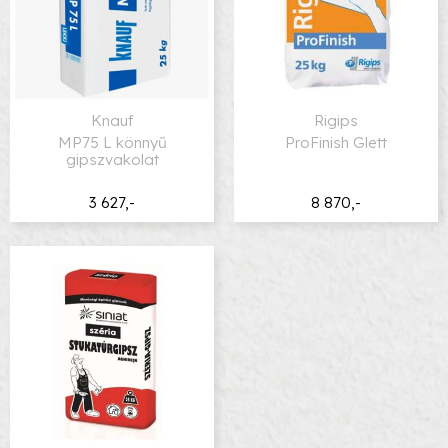
Knauf
Rigips
MP75 L könnyű
ProFinish Glett
gipszvakolat
3 627,-
8 870,-