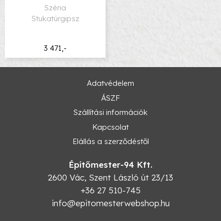
Széria
Stukatúrgipsz
3 471,-
Adatvédelem
ÁSZF
Szállítási információk
Kapcsolat
Elállás a szerződéstől
Építőmester-94 Kft.
2600
Vác
,
Szent László út 23/13
+36 27 510-745
info@epitomesterwebshop.hu