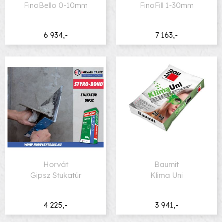
FinoBello 0-10mm
FinoFill 1-30mm
6 934,-
7 163,-
Horvát
Baumit
Gipsz Stukatúr
Klima Uni
4 225,-
3 941,-