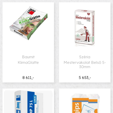
Baumit
Széria
KlimaGlatte
Mestervakolat Belső 5-
30mm
8 611,-
5 653,-