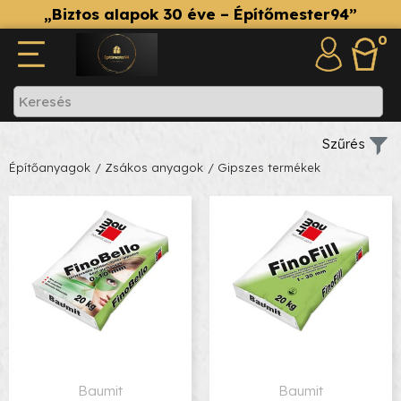
„Biztos alapok 30 éve – Építőmester94”
0
Szűrés
Építőanyagok
/ Zsákos anyagok
/ Gipszes termékek
Baumit
Baumit