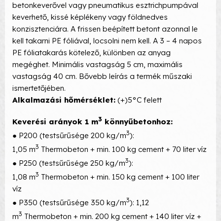
betonkeverővel vagy pneumatikus esztrichpumpával
keverhető, kissé képlékeny vagy földnedves
konzisztenciára. A frissen beépített betont azonnal le
kell takarni PE fóliával, locsolni nem kell. A 3 – 4 napos
PE fóliatakarás kötelező, különben az anyag
megéghet. Minimális vastagság 5 cm, maximális
vastagság 40 cm. Bővebb leírás a termék műszaki
ismertetőjében.
Alkalmazási hőmérséklet:
(+)5°C felett
3
Keverési arányok 1 m
könnyűbetonhoz:
3
● P200 (testsűrűsége 200 kg/m
):
3
1,05 m
Thermobeton + min. 100 kg cement + 70 liter víz
3
● P250 (testsűrűsége 250 kg/m
):
3
1,08 m
Thermobeton + min. 150 kg cement + 100 liter
víz
3
● P350 (testsűrűsége 350 kg/m
): 1,12
3
m
Thermobeton + min. 200 kg cement + 140 liter víz +