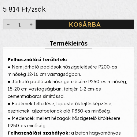
5 814 Ft/zsák
KOSÁRBA
Termékleírás
Felhasználási területek:
● Nem járható padlások hőszigetelésére P200-as
minőség 12-16 cm vastagságban.
● Járható padlások hőszigetelésére P250-es minőség,
15-20 cm vastagságban, tetején 1-2 cm-es
cementhabarcs simítással.
● Födémek feltöltése, lapostetők lejtésképzése,
esztrichek, aljzatbetonok alá P350-es minőség.
● Medencék mellett hézagok hőszigetelő kitöltésére
P250-es minőség.
Felhasználási szabályok:
a beton hagyományos