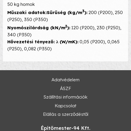
50 kg homok
3
Műszaki adatok:
Sűrűség (kg/m
):
200 (P200), 250
(P250), 350 (P350)
2
Nyomószilárdság (kN/m
):
120 (P200), 230 (P250),
340 (P350)
Hővezetési tényező: λ (W/mK):
0,05 (P200), 0,065
(P250), 0,082 (P350)
Adatvédelem
ÁSZF
Szállítási információk
Kapcsolat
Elállás a szerződéstől
Építőmester-94 Kft.