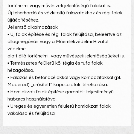
történelmi vagy művészeti jelentőségű falakat is.
Új teherhordó és vázkitöltő falazatokhoz és régi falak
újjáépítéséhez.
Jellemző alkalmazások
▪ Új falak építése és régi falak felújítása, beleértve az
állagmegóvás vagy a Műemlékvédelmi Hivatal
védelme
alatt álló történelmi, vagy művészeti jelentőségűeket is.
▪ Természetes felületű kő, tégla és tufa falak
hézagolása.
▪ Falazás és betonacélokkal vagy kompozitokkal (pl.
Maperod) „erősített” kapcsolatok létrehozása.
▪ Homlokzati falak építése garantált teljesítményű
habarcs használatával.
▪ Üreges és egyenetlen felületű homlokzati falak
vakolása és felújítása.