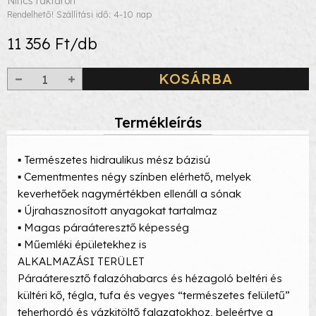
Nincs raktáron
Rendelhető! Szállítási idő: 4-10 nap
11 356 Ft/db
KOSÁRBA
Termékleírás
▪ Természetes hidraulikus mész bázisú
▪ Cementmentes négy színben elérhető, melyek
keverhetőek nagymértékben ellenáll a sónak
▪ Újrahasznosított anyagokat tartalmaz
▪ Magas páraáteresztő képesség
▪ Műemléki épületekhez is
ALKALMAZÁSI TERÜLET
Páraáteresztő falazóhabarcs és hézagoló beltéri és
kültéri kő, tégla, tufa és vegyes “természetes felületű”
teherhordó és vázkitöltő falazatokhoz, beleértve a