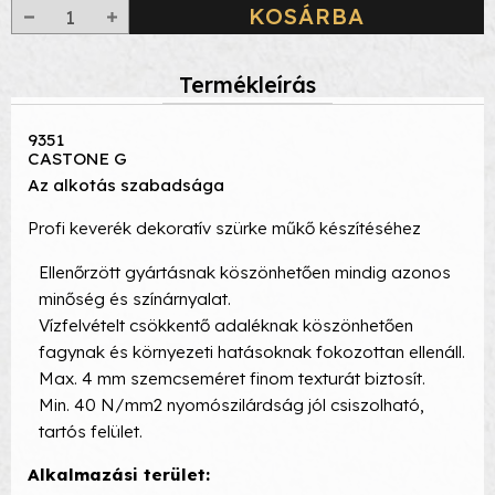
KOSÁRBA
Termékleírás
9351
CASTONE G
Az alkotás szabadsága
Profi keverék dekoratív szürke műkő készítéséhez
Ellenőrzött gyártásnak köszönhetően mindig azonos
minőség és színárnyalat.
Vízfelvételt csökkentő adaléknak köszönhetően
fagynak és környezeti hatásoknak fokozottan ellenáll.
Max. 4 mm szemcseméret finom texturát biztosít.
Min. 40 N/mm2 nyomószilárdság jól csiszolható,
tartós felület.
Alkalmazási terület: