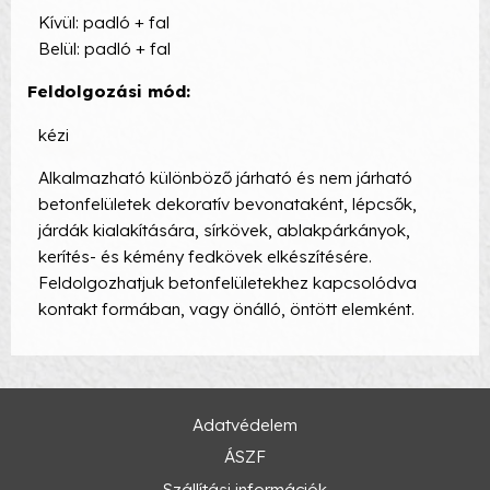
Kívül: padló + fal
Belül: padló + fal
Feldolgozási mód:
kézi
Alkalmazható különböző járható és nem járható
betonfelületek dekoratív bevonataként, lépcsők,
járdák kialakítására, sírkövek, ablakpárkányok,
kerítés- és kémény fedkövek elkészítésére.
Feldolgozhatjuk betonfelületekhez kapcsolódva
kontakt formában, vagy önálló, öntött elemként.
Adatvédelem
ÁSZF
Szállítási információk