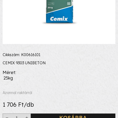
Cikkszám: K00616101
CEMIX 9303 UNIBETON
Méret
25kg
Azonnal raktárról
1 706 Ft/db
KOSÁRBA