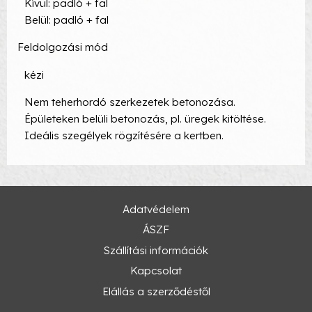
Kívül: padló + fal
Belül: padló + fal
Feldolgozási mód
kézi
Nem teherhordó szerkezetek betonozása.
Épületeken belüli betonozás, pl. üregek kitöltése.
Ideális szegélyek rögzítésére a kertben.
Adatvédelem
ÁSZF
Szállítási információk
Kapcsolat
Elállás a szerződéstől