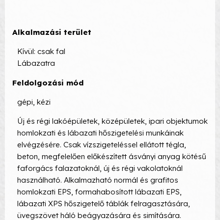
Alkalmazási terület
Kívül: csak fal
Lábazatra
Feldolgozási mód
gépi, kézi
Új és régi lakóépületek, középületek, ipari objektumok
homlokzati és lábazati hőszigetelési munkáinak
elvégzésére. Csak vízszigeteléssel ellátott tégla,
beton, megfelelően előkészített ásványi anyag kötésű
faforgács falazatoknál, új és régi vakolatoknál
használható. Alkalmazható normál és grafitos
homlokzati EPS, formahabosított lábazati EPS,
lábazati XPS hőszigetelő táblák felragasztására,
üvegszövet háló beágyazására és simítására.