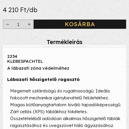
4 210 Ft/db
KOSÁRBA
Termékleírás
2234
KLEBESPACHTEL
A lábazati zóna védelméhez
Lábazati hőszigetelő ragasztó
Megemelt szilárdságú és rugalmasságú. Ideális
fokozott mechanikai igénybevételű felületekhez.
Magas kötőanyagtartalom: kiváló tapadóképességű.
Zárt cellás (XPS) táblákhoz tökéletes.
Összetételéből adódóan alkalmas hőszigetelő táblák
ragasztásához és üvegszövet háló ágyazásához.