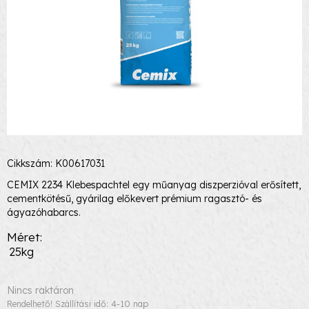
Cikkszám: K00617031
CEMIX 2234 Klebespachtel egy műanyag diszperzióval erősített,
cementkötésű, gyárilag előkevert prémium ragasztó- és
ágyazóhabarcs.
Méret
25kg
Nincs raktáron
Rendelhető! Szállítási idő: 4-10 nap