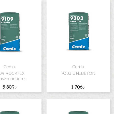
Cemix
Cemix
09 ROCKFIX
9303 UNIBETON
asztóhabarcs
5 809,-
1 706,-