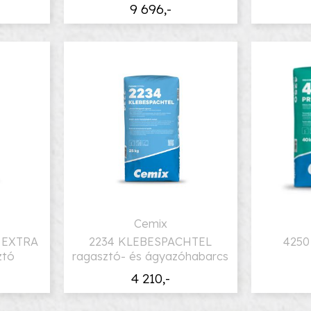
9 696,-
Cemix
 EXTRA
2234 KLEBESPACHTEL
4250
ztó
ragasztó- és ágyazóhabarcs
4 210,-