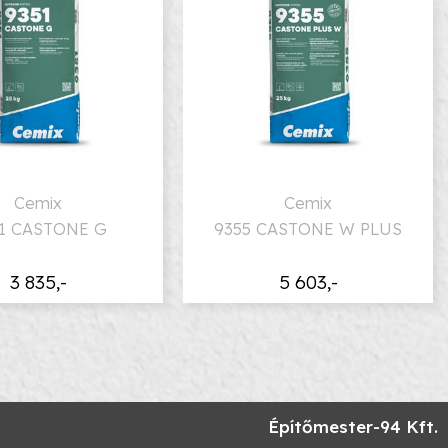
Cemix
Cemix
1 CASTONE G
9355 CASTONE W PLUS
3 835,-
5 603,-
Építőmester-94 Kft.