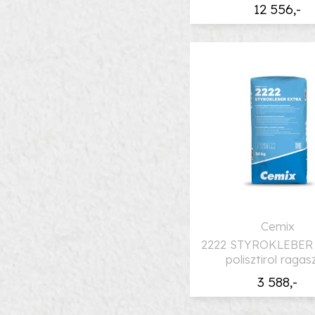
12 556,-
Cemix
2222 STYROKLEBER
polisztirol ragas
3 588,-