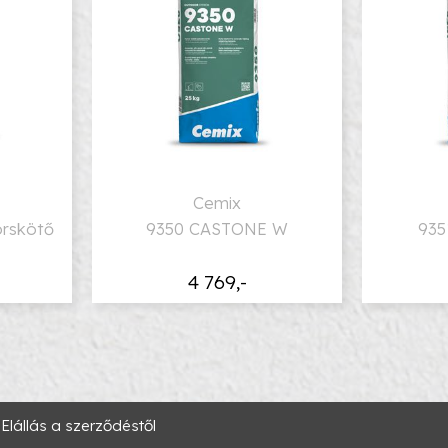
Cemix
rskötő
9350 CASTONE W
935
4 769,-
Elállás a szerződéstől