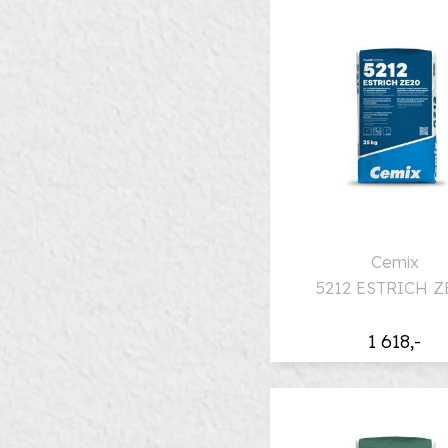
Cemix
5212 ESTRICH Z
1 618,-