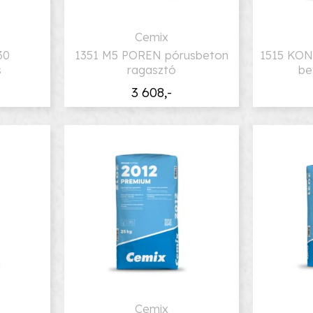
Cemix
30
1351 M5 POREN pórusbeton
1515 KON
s
ragasztó
be
3 608,-
Cemix