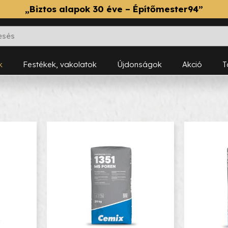
„Biztos alapok 30 éve – Építőmester94”
k
Festékek, vakolatok
Újdonságok
Akció