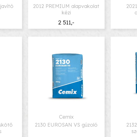
javító
2012 PREMIUM alapvakolat
2021
kézi
2 511,-
Cemix
rskötő
2130 EUROSAN VS gúzoló
213
s
sz