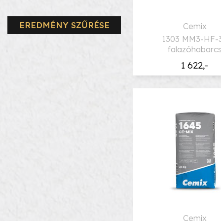
EREDMÉNY SZŰRÉSE
Cemix
1303 MM3-HF-
falazóhabarc
1 622,-
Cemix