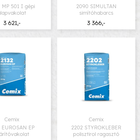
 MP 501 I gépi
2090 SIMULTAN
alapvakolat
simítóhabarcs
3 621,-
3 366,-
Cemix
Cemix
2 EUROSAN EP
2202 STYROKLEBER
árítóvakolat
polisztirol ragasztó