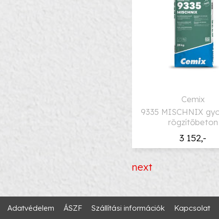
Cemix
9335 MISCHNIX gyo
rögzítőbeton
3 152,-
next
Adatvédelem
ÁSZF
Szállítási információk
Kapcsolat