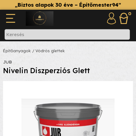
„Biztos alapok 30 éve – Építőmester94”
0
Építőanyagok
/ Vödrös glettek
JUB
Nivelin Diszperziós Glett