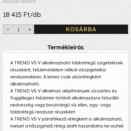
Azonnal raktárról
18 415 Ft/db
KOSÁRBA
Termékleírás
A TREND VS V alkalmazható többrétegű szigetelések
részeként, felületvédelem nélküli vízszigetelési
rendszerekben. A lemez csak alsórétegként
alkalmazható.
A TREND VS V alkalmas alépítmények vízszintes és
függőleges felületein történő alkalmazásra felszálló
nedvesség vagy beszivárgó víz ellen, egy- vagy
többrétegű rendszer részeként.
A TREND VS V párafékező rétegként is alkalmazható,
melyet a hőszigetelő réteg alatti használatra terveztek