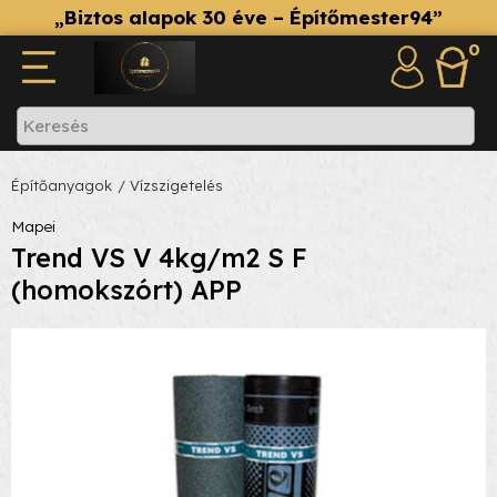
„Biztos alapok 30 éve – Építőmester94”
0
Építőanyagok
/ Vízszigetelés
Mapei
Trend VS V 4kg/m2 S F
(homokszórt) APP