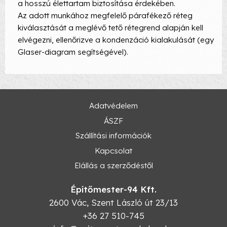
a hosszú élettartam biztosítása érdekében.
Az adott munkához megfelelő párafékező réteg
kiválasztását a meglévő tető rétegrend alapján kell
elvégezni, ellenőrizve a kondenzáció kialakulását (egy
Glaser-diagram segítségével).
Adatvédelem
ÁSZF
Szállítási információk
Kapcsolat
Elállás a szerződéstől
Építőmester-94 Kft.
2600
Vác
,
Szent László út 23/13
+36 27 510-745