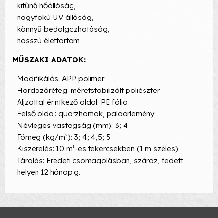
kitűnő hőállóság,
nagyfokú UV állóság,
könnyű bedolgozhatóság,
hosszú élettartam
MŰSZAKI ADATOK:
Modifikálás: APP polimer
Hordozóréteg: méretstabilizált poliészter
Aljzattal érintkező oldal: PE fólia
Felső oldal: quarzhomok, palaörlemény
Névleges vastagság (mm): 3; 4
Tömeg (kg/m²): 3; 4; 4,5; 5
Kiszerelés: 10 m²-es tekercsekben (1 m széles)
Tárolás: Eredeti csomagolásban, száraz, fedett
helyen 12 hónapig.