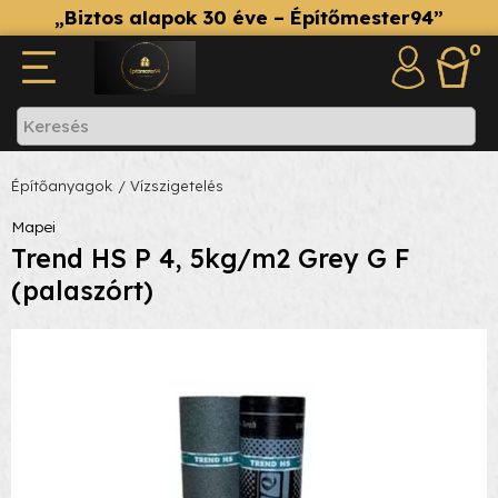
„Biztos alapok 30 éve – Építőmester94”
0
Építőanyagok
/ Vízszigetelés
Mapei
Trend HS P 4, 5kg/m2 Grey G F
(palaszórt)