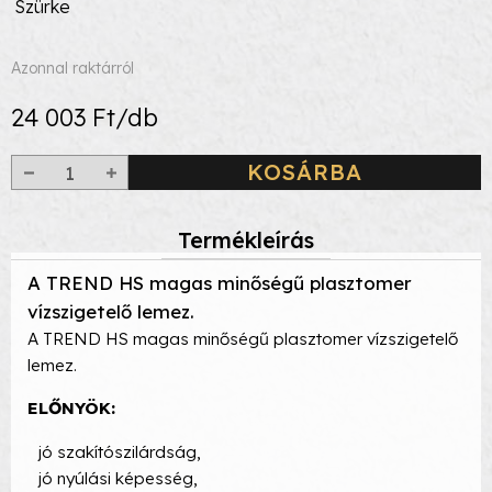
Szürke
Azonnal raktárról
24 003 Ft/db
KOSÁRBA
Termékleírás
A TREND HS magas minőségű plasztomer
vízszigetelő lemez.
A TREND HS magas minőségű plasztomer vízszigetelő
lemez.
ELŐNYÖK:
jó szakítószilárdság,
jó nyúlási képesség,