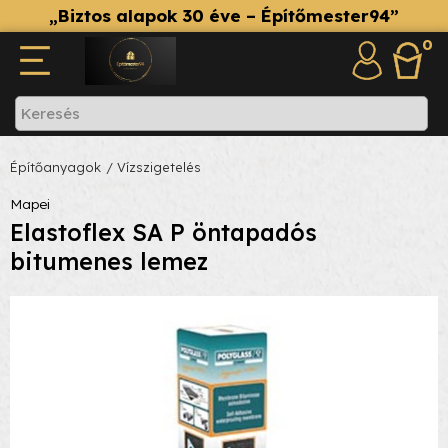
„Biztos alapok 30 éve – Építőmester94”
0
Építőanyagok
/ Vízszigetelés
Mapei
Elastoflex SA P öntapadós
bitumenes lemez