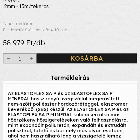
2mm - 15m/tekercs
Nincs raktáron
Rendelhető! Szállítási idő: 4-10 nap
58 979 Ft/db
KOSÁRBA
Termékleírás
Az ELASTOFLEX SA P és az ELASTOFLEX SA P
MINERAL hosszirányú üvegszállal megerősített,
nem-szőtt poliészter hordozóréteggel, elasztomer
keverékből (SBS) készül. Az ELASTOFLEX SA P és az
ELASTOFLEX SA P MINERAL különösen alkalmas
hőérzékeny hőszigeteléseken való felhasználásra,
mint expandált poliuretán, expandált és extrudált
polisztirol, fatető és bármely más olyan esetben,
ahol nem használható láng a vízszigetelő lemez