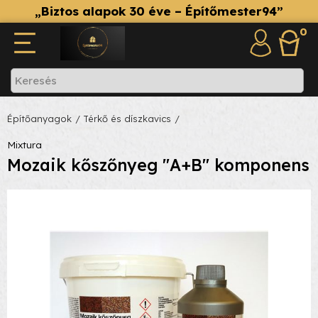
„Biztos alapok 30 éve – Építőmester94”
0
Építőanyagok
/ Térkő és díszkavics
/
Mixtura
Mozaik kőszőnyeg "A+B" komponens