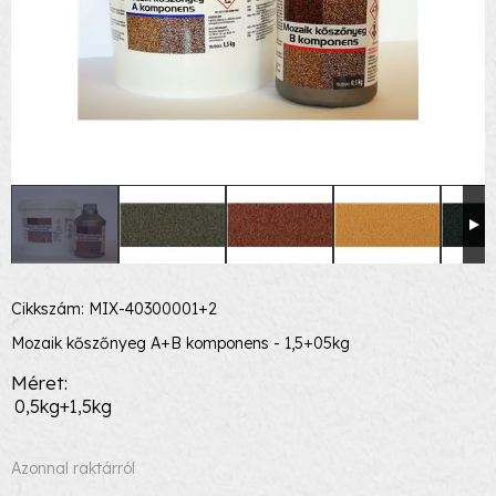
Cikkszám: MIX-40300001+2
Mozaik kőszőnyeg A+B komponens - 1,5+05kg
Méret
0,5kg+1,5kg
Azonnal raktárról