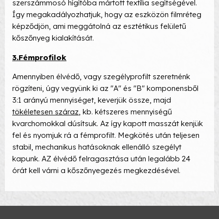
szerszámmosó hígítóba mártott textília segítségével.
Így megakadályozhatjuk, hogy az eszközön filmréteg
képződjön, ami meggátolná az esztétikus felületű
kőszőnyeg kialakítását.
3.Fémprofilok
Amennyiben élvédő, vagy szegélyprofilt szeretnénk
rögzíteni, úgy vegyünk ki az "A" és "B" komponensből
3:1 arányú mennyiséget, keverjük össze, majd
tökéletesen száraz
, kb. kétszeres mennyiségű
kvarchomokkal dúsítsuk. Az így kapott masszát kenjük
fel és nyomjuk rá a fémprofilt. Megkötés után teljesen
stabil, mechanikus hatásoknak ellenálló szegélyt
kapunk. AZ élvédő felragasztása után legalább 24
órát kell várni a kőszőnyegezés megkezdésével.