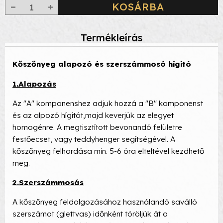
KOSÁRBA
Termékleírás
Kőszőnyeg alapozó és szerszámmosó hígító
1.Alapozás
Az "A" komponenshez adjuk hozzá a "B" komponenst
és az alpozó hígítót,majd keverjük az elegyet
homogénre. A megtisztított bevonandó felületre
festőecset, vagy teddyhenger segítségével. A
kőszőnyeg felhordása min. 5-6 óra elteltével kezdhető
meg.
2.Szerszámmosás
A kőszőnyeg feldolgozásához használandó saválló
szerszámot (glettvas) időnként töröljük át a