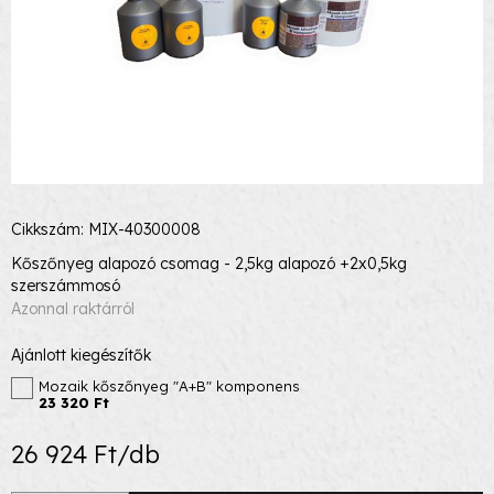
Cikkszám: MIX-40300008
Kőszőnyeg alapozó csomag - 2,5kg alapozó +2x0,5kg
szerszámmosó
Azonnal raktárról
Ajánlott kiegészítők
Mozaik kőszőnyeg "A+B" komponens
23 320 Ft
26 924 Ft/db