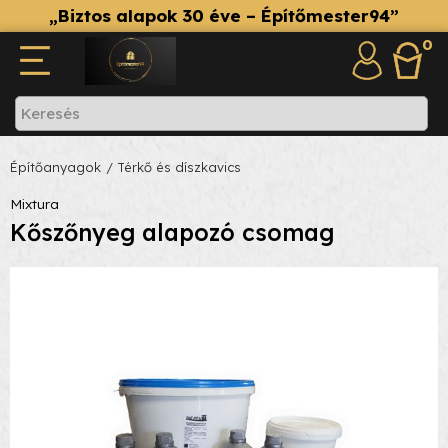
„Biztos alapok 30 éve – Építőmester94”
0
Építőanyagok
/ Térkő és díszkavics
Mixtura
Kőszőnyeg alapozó csomag