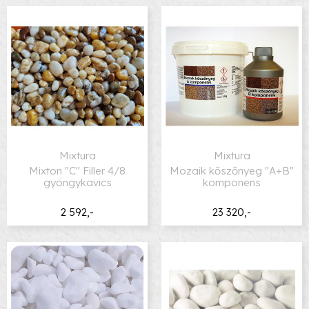
Mixtura
Mixtura
Mixton "C" Filler 4/8
Mozaik kőszőnyeg "A+B"
gyöngykavics
komponens
2 592,-
23 320,-