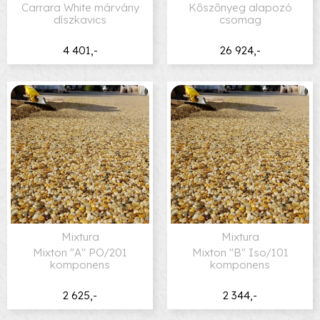
Carrara White márvány
Kőszőnyeg alapozó
díszkavics
csomag
4 401,-
26 924,-
Mixtura
Mixtura
Mixton "A" PO/201
Mixton "B" Iso/101
komponens
komponens
2 625,-
2 344,-