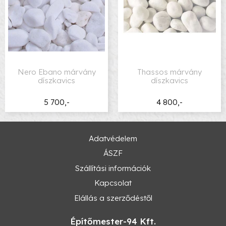
Nero Ebano márvány
Thassos márvány
díszkavics
díszkavics
5 700,-
4 800,-
Adatvédelem
ÁSZF
Szállítási információk
Kapcsolat
Elállás a szerződéstől
Építőmester-94 Kft.