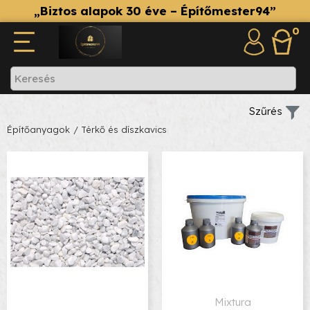
„Biztos alapok 30 éve – Építőmester94”
0
Szűrés
Építőanyagok
/ Térkő és díszkavics
Mixtura