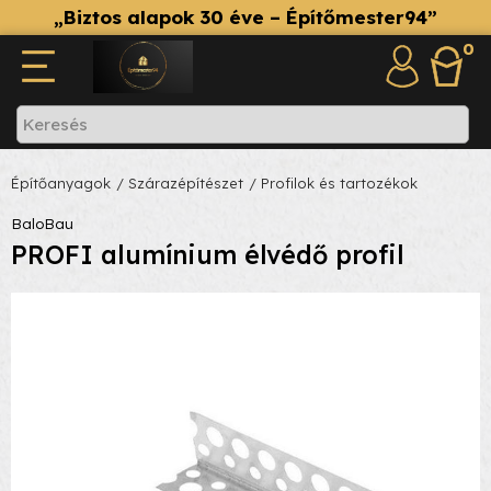
„Biztos alapok 30 éve – Építőmester94”
0
Építőanyagok
/ Szárazépítészet
/ Profilok és tartozékok
BaloBau
PROFI alumínium élvédő profil