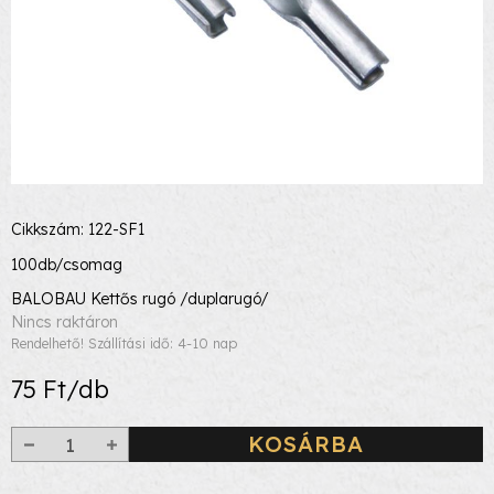
Cikkszám: 122-SF1
100db/csomag
BALOBAU Kettős rugó /duplarugó/
Nincs raktáron
Rendelhető! Szállítási idő: 4-10 nap
75 Ft/db
KOSÁRBA