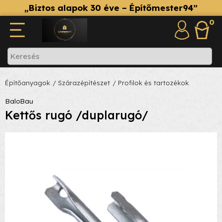
„Biztos alapok 30 éve – Építőmester94”
0
Építőanyagok
/ Szárazépítészet
/ Profilok és tartozékok
BaloBau
Kettős rugó /duplarugó/