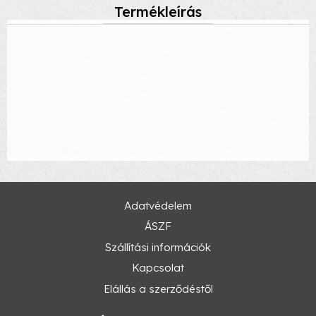
Termékleírás
Adatvédelem
ÁSZF
Szállítási információk
Kapcsolat
Elállás a szerződéstől