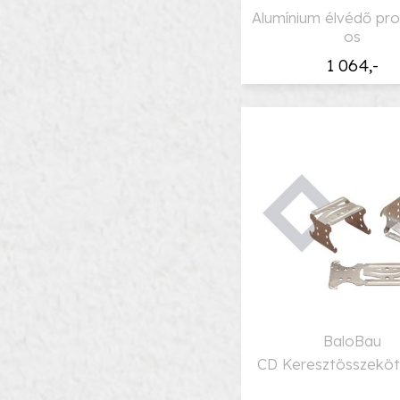
Alumínium élvédő prof
os
1 064,-
BaloBau
CD Keresztösszekö