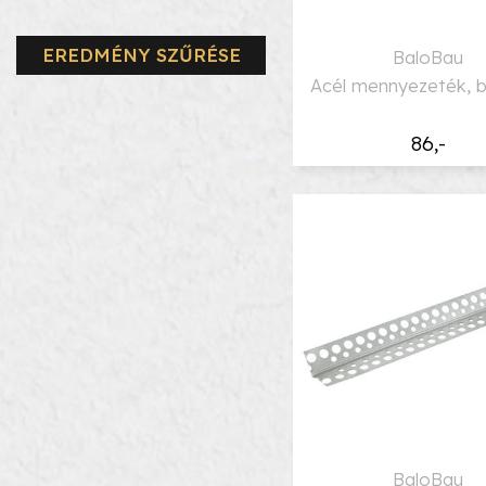
EREDMÉNY SZŰRÉSE
BaloBau
Acél mennyezeték, 
86,-
BaloBau