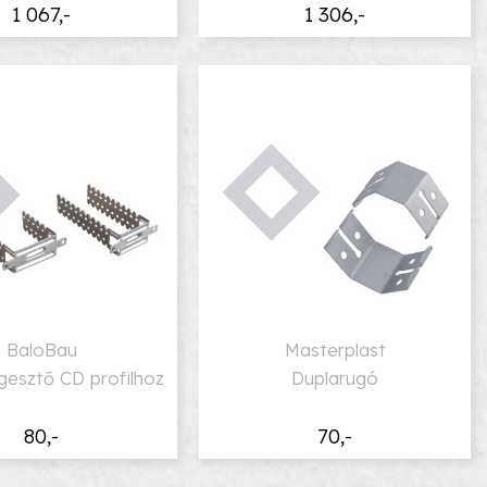
1 067,-
1 306,-
BaloBau
Masterplast
gesztő CD profilhoz
Duplarugó
80,-
70,-