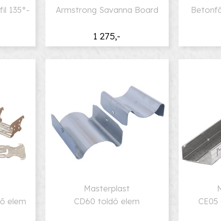
il 135°-
Armstrong Savanna Board
Betonf
1 275,-
Masterplast
tő elem
CD60 toldó elem
CE05 