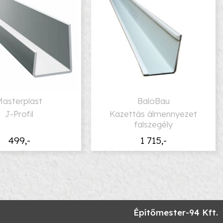
Masterplast
BaloBau
J-Profil
Kazettás álmennyezet
falszegély
499,-
1 715,-
Építőmester-94 Kft.