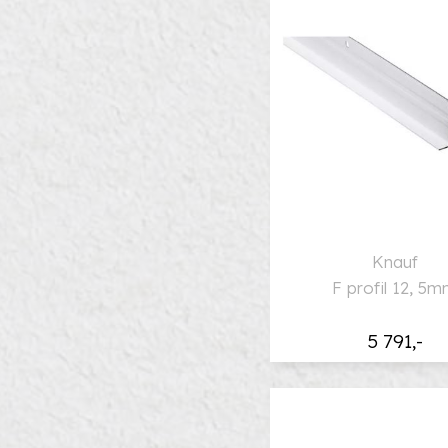
Knauf
F profil 12, 5
5 791,-