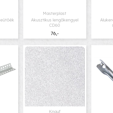
Masterplast
beütőék
Akusztikus lengőkengyel
Aluker
CD60
76,-
Knauf