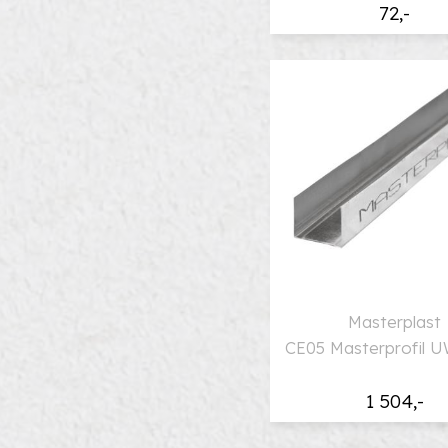
72,-
Masterplast
CE05 Masterprofil UW
1 504,-