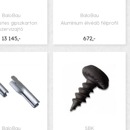
BaloBau
BaloBau
etes gipszkarton
Alumínium élvédő félprofil
szervizajtó
13 145,-
672,-
BaloBau
SBK