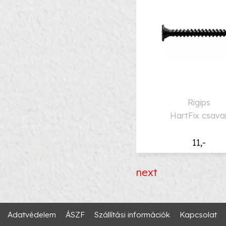
Rigips
HartFix csava
11,-
next
Adatvédelem
ÁSZF
Szállítási információk
Kapcsolat