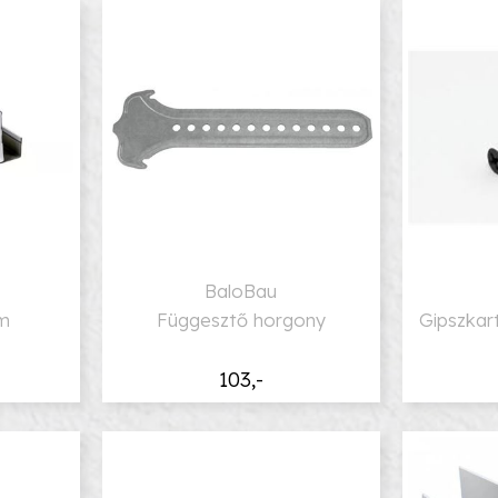
BaloBau
mm
Függesztő horgony
Gipszkar
103,-