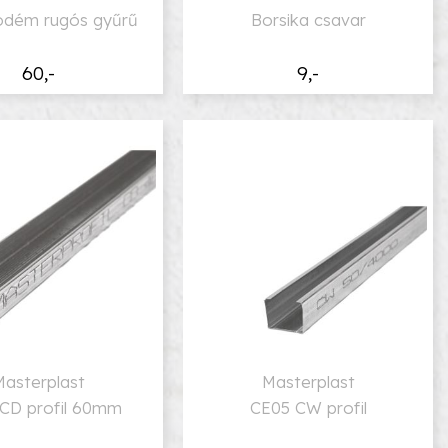
ödém rugós gyűrű
Borsika csavar
60,-
9,-
Masterplast
Masterplast
CD profil 60mm
CE05 CW profil