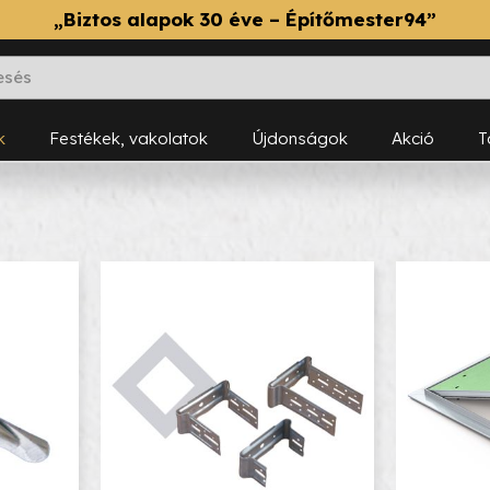
„Biztos alapok 30 éve – Építőmester94”
k
Festékek, vakolatok
Újdonságok
Akció