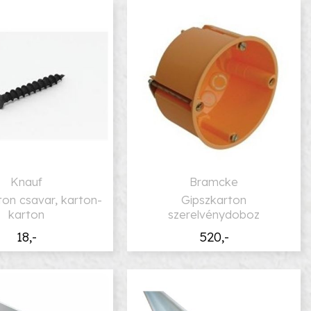
Knauf
Bramcke
ton csavar, karton-
Gipszkarton
karton
szerelvénydoboz
18,-
520,-