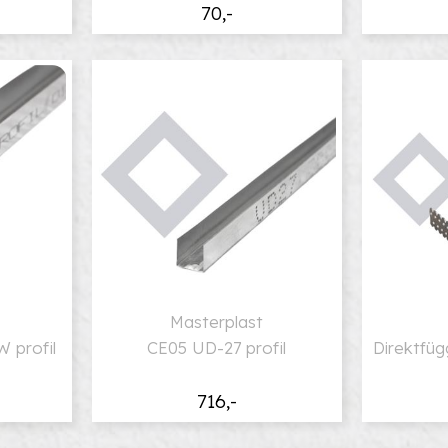
70,-
Masterplast
 profil
CE05 UD-27 profil
Direktfüg
716,-