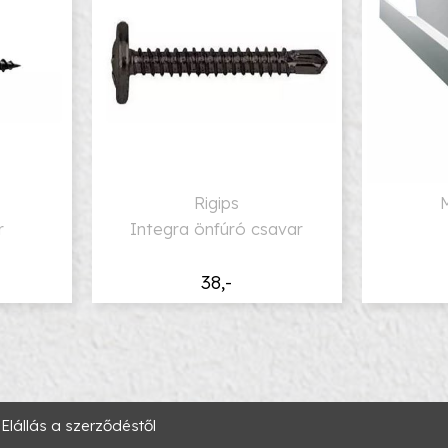
Rigips
r
Integra önfúró csavar
38,-
Elállás a szerződéstől