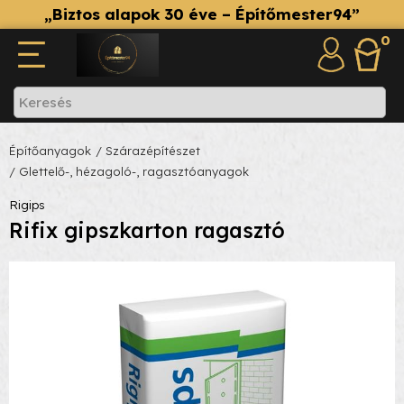
„Biztos alapok 30 éve – Építőmester94”
0
Építőanyagok
/ Szárazépítészet
/ Glettelő-, hézagoló-, ragasztóanyagok
Rigips
Rifix gipszkarton ragasztó