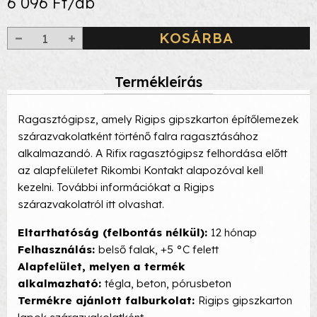
6 096 Ft/db
KOSÁRBA
Termékleírás
Ragasztógipsz, amely Rigips gipszkarton építőlemezek
szárazvakolatként történő falra ragasztásához
alkalmazandó. A Rifix ragasztógipsz felhordása előtt
az alapfelületet Rikombi Kontakt alapozóval kell
kezelni. További információkat a Rigips
szárazvakolatról itt olvashat.
Eltarthatóság (felbontás nélkül):
12 hónap
Felhasználás:
belső falak, +5 °C felett
Alapfelület, melyen a termék
alkalmazható:
tégla, beton, pórusbeton
Termékre ajánlott falburkolat:
Rigips gipszkarton