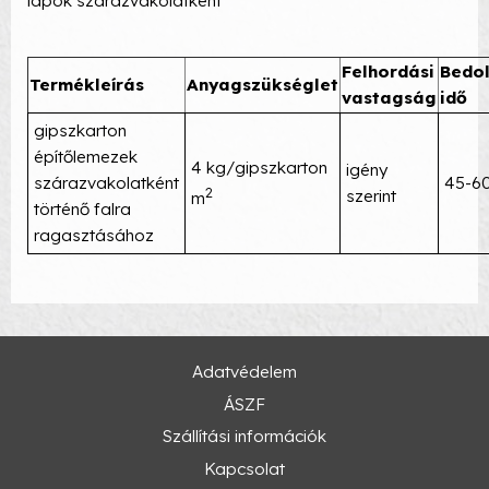
lapok szárazvakolatként
Felhordási
Bedo
Termékleírás
Anyagszükséglet
vastagság
idő
gipszkarton
építőlemezek
4 kg/gipszkarton
igény
szárazvakolatként
45-60
2
szerint
m
történő falra
ragasztásához
Adatvédelem
ÁSZF
Szállítási információk
Kapcsolat