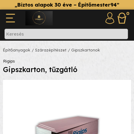
„Biztos alapok 30 éve – Építőmester94”
0
Építőanyagok
/ Szárazépítészet
/ Gipszkartonok
Rigips
Gipszkarton, tűzgátló