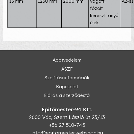
15 mm
1250 mm
2000 mm
vágott,
A2-s1
fózolt
keresztirányú
élek
Adatvédelem
ÁSZF
Szállítási információk
Kapcsolat
Elállás a szerződéstől
Építőmester-94 Kft.
2600
Vác
,
Szent László út 23/13
+36 27 510-745
info@epitomesterwebshop.hu