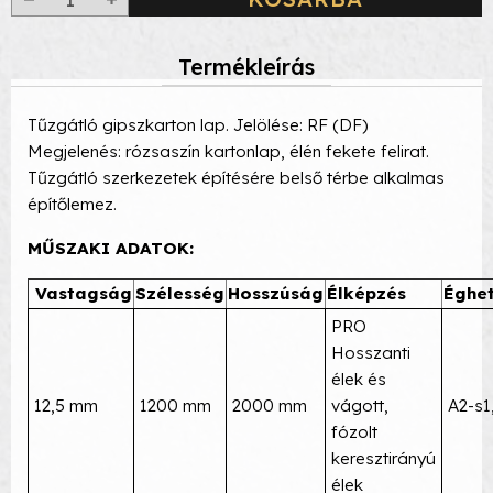
Termékleírás
Tűzgátló gipszkarton lap. Jelölése: RF (DF)
Megjelenés: rózsaszín kartonlap, élén fekete felirat.
Tűzgátló szerkezetek építésére belső térbe alkalmas
építőlemez.
MŰSZAKI ADATOK:
Vastagság
Szélesség
Hosszúság
Élképzés
Éghe
PRO
Hosszanti
élek és
12,5 mm
1200 mm
2000 mm
vágott,
A2-s1
fózolt
keresztirányú
élek