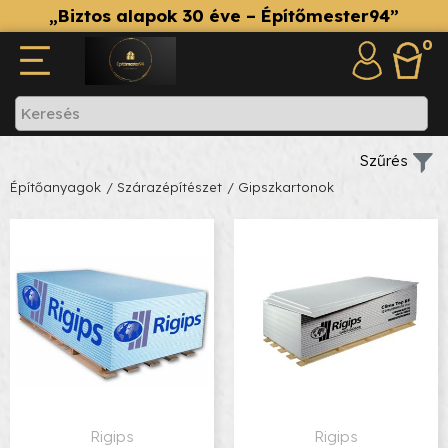
„Biztos alapok 30 éve – Építőmester94”
0
Szűrés
Építőanyagok
/ Szárazépítészet
/ Gipszkartonok
Rigips
Rigips