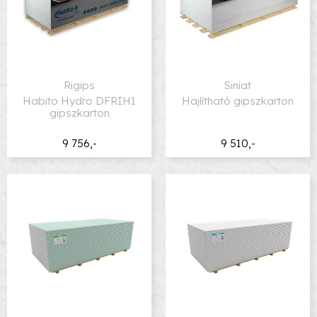
Rigips
Siniat
Habito Hydro DFRIH1
Hajlítható gipszkarton
gipszkarton
9 756,-
9 510,-