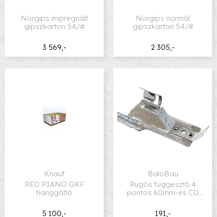
Norgips impregnált
Norgips normál
gipszkarton 54/#
gipszkarton 54/#
3 569,-
2 305,-
Knauf
BaloBau
RED PIANO GKF
Rugós függesztő 4
hanggátló
pontos 60mm-es CD
profilhoz
5 100,-
191,-