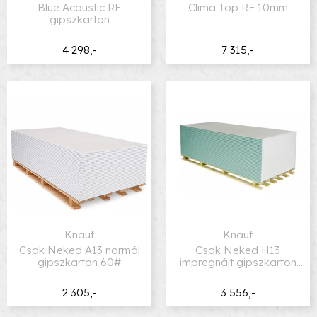
Blue Acoustic RF
Clima Top RF 10mm
gipszkarton
4 298,-
7 315,-
Knauf
Knauf
Csak Neked A13 normál
Csak Neked H13
gipszkarton 60#
impregnált gipszkarton
56#
2 305,-
3 556,-