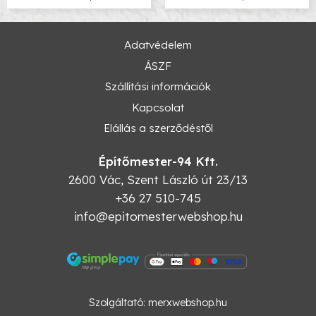
Adatvédelem
ÁSZF
Szállítási információk
Kapcsolat
Elállás a szerződéstől
Építőmester-94 Kft.
2600
Vác
,
Szent László út 23/13
+36 27 510-745
info@epitomesterwebshop.hu
Szolgáltató:
merxwebshop.hu