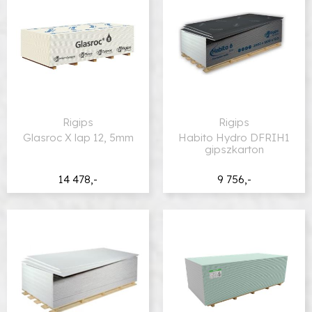
Rigips
Rigips
Glasroc X lap 12, 5mm
Habito Hydro DFRIH1
gipszkarton
14 478,-
9 756,-