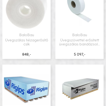
BaloBau
BaloBau
Üvegszálas hézagerősítő
Üvegszövettel erősített
csík
üvegszálas bandázsoló
szalag
848,-
5 097,-