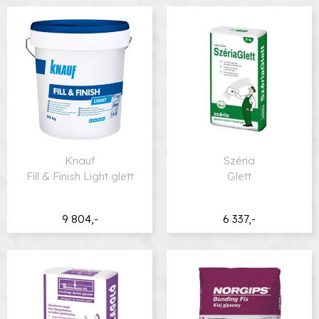
Knauf
Széria
Fill & Finish Light glett
Glett
9 804,-
6 337,-