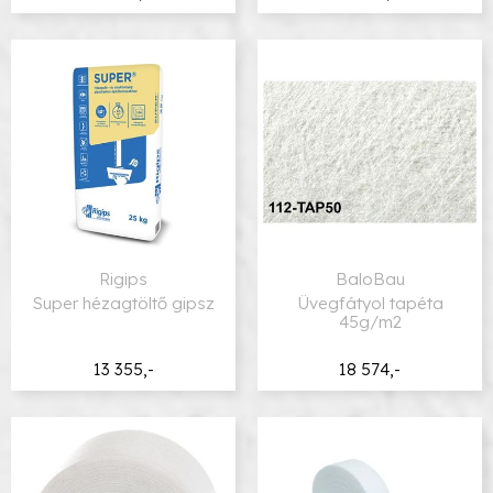
Rigips
BaloBau
Super hézagtöltő gipsz
Üvegfátyol tapéta
45g/m2
13 355,-
18 574,-