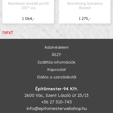
Alumínium élvédő profil
Armstrong Savanna
135°-os
Board
1 064,-
1 275,-
next
Adatvédelem
ÁSZF
Szállítási információk
Kapcsolat
Elállás a szerződéstől
Építőmester-94 Kft.
2600
Vác
,
Szent László út 23/13
+36 27 510-745
info@epitomesterwebshop.hu