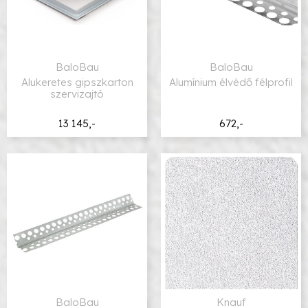
BaloBau
BaloBau
Alukeretes gipszkarton
Alumínium élvédő félprofil
szervizajtó
13 145,-
672,-
BaloBau
Knauf