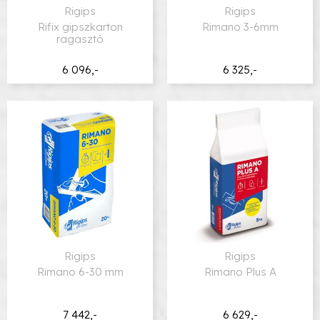
Rigips
Rigips
Rifix gipszkarton
Rimano 3-6mm
ragasztó
6 096,-
6 325,-
Rigips
Rigips
Rimano 6-30 mm
Rimano Plus A
7 442,-
6 629,-