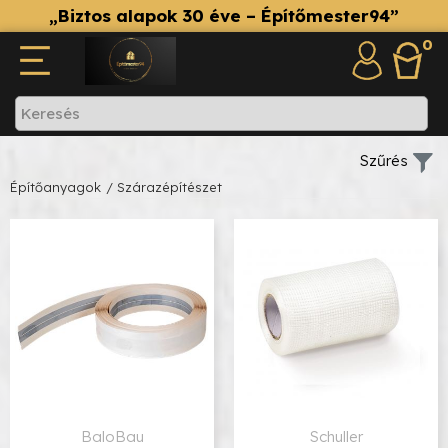
„Biztos alapok 30 éve – Építőmester94”
0
Szűrés
Építőanyagok
/ Szárazépítészet
BaloBau
Schuller