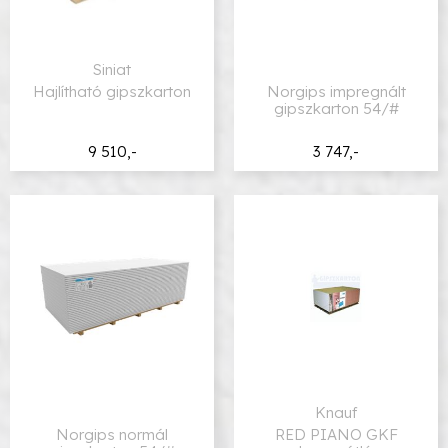
Siniat
Hajlítható gipszkarton
Norgips impregnált
gipszkarton 54/#
9 510,-
3 747,-
Knauf
Norgips normál
RED PIANO GKF