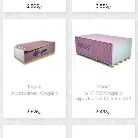
2 305,-
3 556,-
Rigips
Knauf
Gipszkarton, tűzgátló
GKF F13 tűzgátló
gipszkarton 12, 5mm 56#
3 626,-
3 493,-