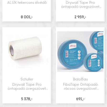
ALUX tekercses élvédő
Drywall Tape Pro
öntapadó üvegszövet
rács
8 001,-
2 959,-
Schuller
BaloBau
Drywall Tape Pro
FibaTape Öntapadó
öntapadó üvegszövet
rácsos üvegszövet
szalag
szalag
5 378,-
691,-