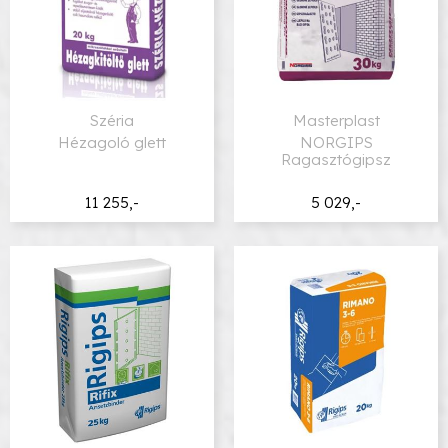
Széria
Masterplast
Hézagoló glett
NORGIPS
Ragasztógipsz
11 255,-
5 029,-