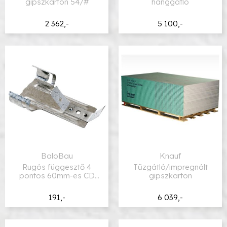
gipszkarton 54/#
hanggátló
2 362,-
5 100,-
BaloBau
Knauf
Rugós függesztő 4
Tűzgátló/impregnált
pontos 60mm-es CD
gipszkarton
profilhoz
191,-
6 039,-