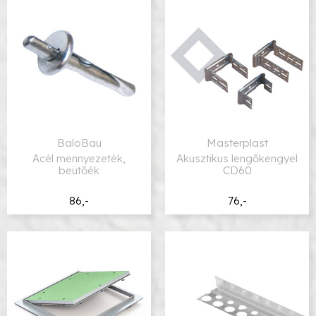
BaloBau
Masterplast
Acél mennyezeték,
Akusztikus lengőkengyel
beütőék
CD60
86,-
76,-