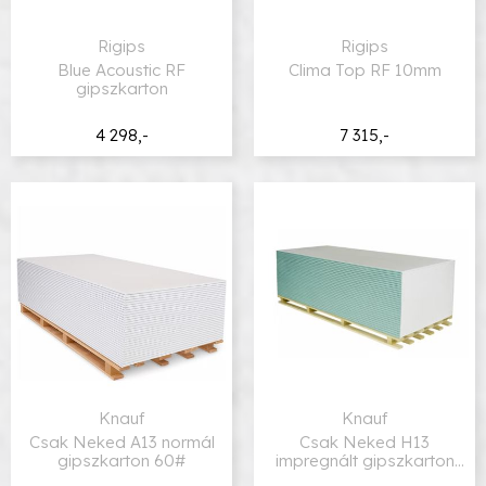
Rigips
Rigips
Blue Acoustic RF
Clima Top RF 10mm
gipszkarton
4 298,-
7 315,-
Knauf
Knauf
Csak Neked A13 normál
Csak Neked H13
gipszkarton 60#
impregnált gipszkarton
56#