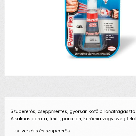
Szupererős, cseppmentes, gyorsan kötő pillanatragasztó 
Alkalmas parafa, textil, porcelán, kerámia vagy üveg felü
-univerzális és szupererős