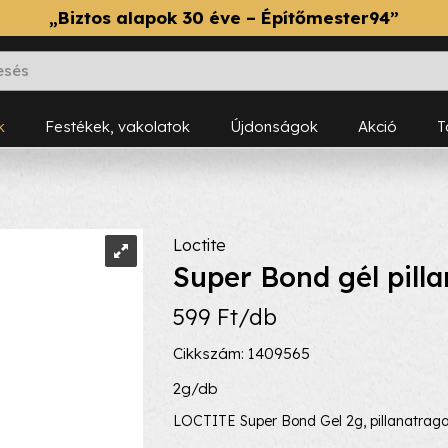
„Biztos alapok 30 éve – Építőmester94”
k
Festékek, vakolatok
Újdonságok
Akció
Loctite
Super Bond gél pill
599 Ft/db
Cikkszám: 1409565
2g/db
LOCTITE Super Bond Gel 2g, pillanatrag