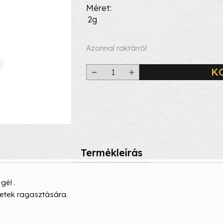
Méret
2g
Azonnal raktárról
K
Termékleírás
gél .
letek ragasztására.