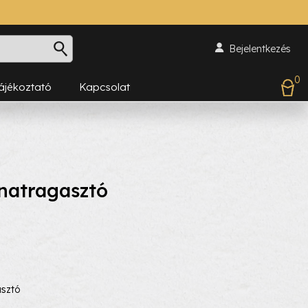
Bejelentkezés
0
Tájékoztató
Kapcsolat
anatragasztó
asztó