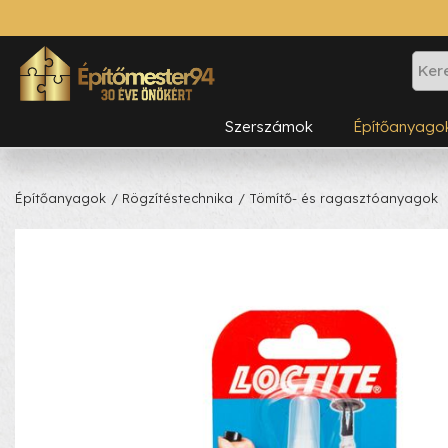
Szerszámok
Építőanyago
Építőanyagok
/ Rögzítéstechnika
/ Tömítő- és ragasztóanyagok