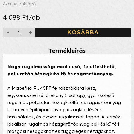
Azonnal raktárról
4 088 Ft/db
KOSÁRBA
Termékleírás
Nagy rugalmassági modulusú, felülfesthető,
poliuretán hézagkitöltő és ragasztóanyag.
A Mapeflex PU45FT felhasználásra kész,
egykomponensű, állékony (tixotróp), gyorskötésű,
rugalmas poliuretán hézagkitöltő- és ragasztóanyag
bármilyen építőipari anyag hézagkitöltésére
használatos, és azokra rugalmasan tapad. A termék
ideálisan rugalmas hézagkitöltőanyag bel- és kültéri
mozgási hézagokhoz és függőleges hézagokhoz.