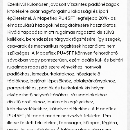
Ezenkívül különösen javasolt vízszintes padlóhézagok
kitöltésére akár nagyforgalmú lakossági és ipari
épületeknél. A Mapeflex PU45FT legfeljebb 20%- os
elmozdulású hézagok hézagkitöltésére használatos.
Kiváló tapadása miatt rugalmas ragasztó kis súlyú
kellékek, berendezése tárgyak rögzítésére, így szegek,
csavarok és mechanikus rögzítések használata nem
szükséges. A Mapeflex PU45FT könnyen felhordható
sávokban vagy pontszerűen, ezért ideális kül- és beltéri
rugalmas ragasztó szerelvényekhez, hornyolt
padlókhoz, lemezburkolatokhoz, hőszigetelő
táblákhoz, bejárati lépcsőkhöz, ablakpárkányokhoz,
parapetekhez, padlók és burkolatok kis helyen
elvégezhető helyreállításához, rózsaablakokhoz,
díszítő profilokhoz, burkolatszegélyekhez,
kábelvezetékekhez, kábelvezetékekhez. A Mapeflex
PU45FT jól tapad minden nedvszívó felületre, fém
illetve festett felületekre, faanyagra, kőlapra, téglára,
üveg- és gipszfelületre. Általában alapozása nem