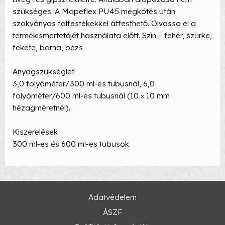
szükséges. A Mapeflex PU45 megkötés után
szokványos falfestékekkel átfesthető. Olvassa el a
termékismertetőjét használata előtt. Szín – fehér, szürke,
fekete, barna, bézs
Anyagszükséglet
3,0 folyóméter/300 ml-es tubusnál, 6,0
folyóméter/600 ml-es tubusnál (10 × 10 mm
hézagméretnél).
Kiszerelések
300 ml-es és 600 ml-es tubusok.
Adatvédelem
ÁSZF