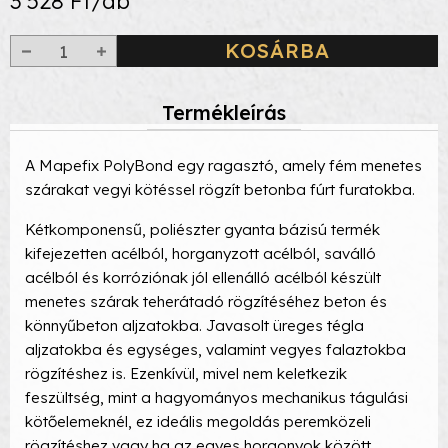
3 528 Ft/db
KOSÁRBA
Termékleírás
A Mapefix PolyBond egy ragasztó, amely fém menetes
szárakat vegyi kötéssel rögzít betonba fúrt furatokba.
Kétkomponensű, poliészter gyanta bázisú termék
kifejezetten acélból, horganyzott acélból, saválló
acélból és korróziónak jól ellenálló acélból készült
menetes szárak teherátadó rögzítéséhez beton és
könnyűbeton aljzatokba. Javasolt üreges tégla
aljzatokba és egységes, valamint vegyes falaztokba
rögzítéshez is. Ezenkívül, mivel nem keletkezik
feszültség, mint a hagyományos mechanikus tágulási
kötőelemeknél, ez ideális megoldás peremközeli
rögzítéshez vagy ha az egyes horgonyok között