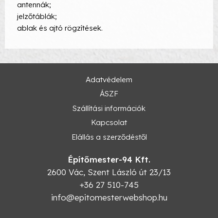
antennák;
jelzőtáblák;
ablak és ajtó rögzítések.
Adatvédelem
ÁSZF
Szállítási információk
Kapcsolat
Elállás a szerződéstől
Építőmester-94 Kft.
2600
Vác
,
Szent László út 23/13
+36 27 510-745
info@epitomesterwebshop.hu