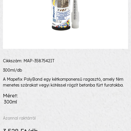
Cikkszám: MAP-3587542IT
300ml/db
A Mapefix PolyBond egy kétkomponensű ragasztó, amely fém
menetes szárakat vegyi kötéssel rögzít betonba fúrt furatokba.
Méret
300ml
Azonnal raktárról