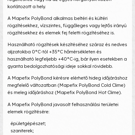
korlátozott a hely.
A Mapefix PolyBond alkalmas beltéri és kültéri
rögzítésekhez, vízszintes, függőleges vagy lejtős irányú
rögzítésekhez és elemek fej feletti rögzítéséhez is.
Használható rögzítések készítéséhez száraz és nedves
aljzatokba 0°C-tól +35°C hőmérsékleten és
használható legfeljebb +40°C-ig, bár ilyen esetekben a
gyanta bedolgozhatósági ideje sokkal rövidebb.
A Mapefix PolyBond kérésre elérhető hideg időjáráshoz
megfelelő változatban (Mapefix PolyBond Cold Clime)
és meleg időjáráshoz (Mapefix PolyBond Hot Clime).
A Mapefix PolyBond javasolt felhasználási területei
elemek rögzítésére:
épületgépészet;
szaniterek;