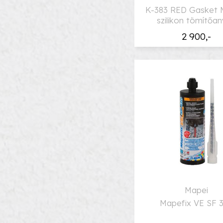
K-383 RED Gasket 
szilikon tömítőa
2 900,-
Mapei
Mapefix VE SF 