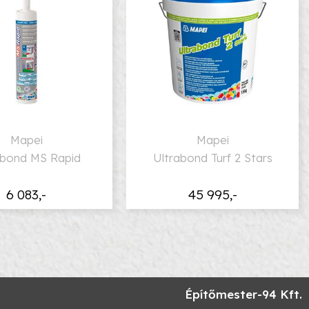
Mapei
Mapei
abond MS Rapid
Ultrabond Turf 2 Stars
6 083,-
45 995,-
Építőmester-94 Kft.