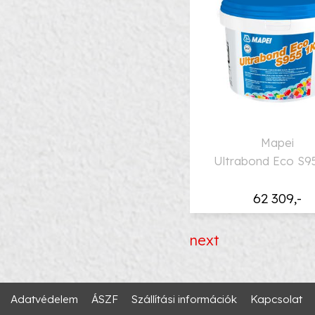
Mapei
Ultrabond Eco S9
62 309,-
next
Adatvédelem
ÁSZF
Szállítási információk
Kapcsolat