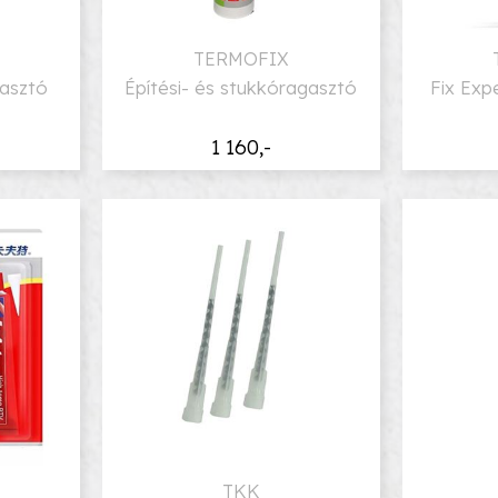
TERMOFIX
asztó
Építési- és stukkóragasztó
Fix Ex
1 160,-
TKK