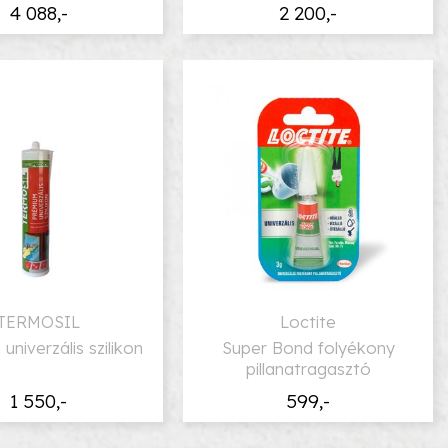
4 088,-
2 200,-
TERMOSIL
Loctite
univerzális szilikon
Super Bond folyékony
pillanatragasztó
1 550,-
599,-