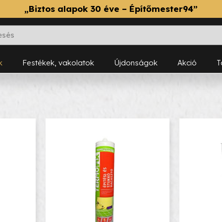
„Biztos alapok 30 éve – Építőmester94”
k
Festékek, vakolatok
Újdonságok
Akció