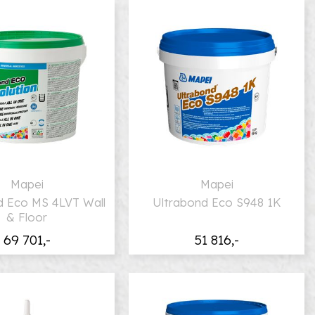
Mapei
Mapei
d Eco MS 4LVT Wall
Ultrabond Eco S948 1K
& Floor
69 701,-
51 816,-