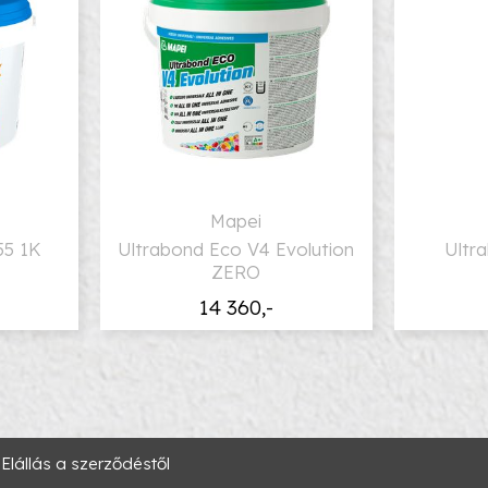
Mapei
55 1K
Ultrabond Eco V4 Evolution
Ultr
ZERO
14 360,-
Elállás a szerződéstől