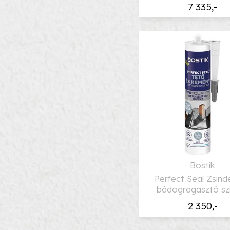
7 335,-
Bostik
Perfect Seal Zsind
bádogragasztó szi
2 350,-