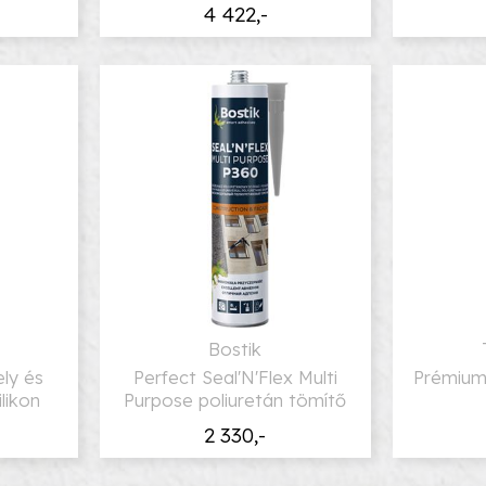
4 422,-
Bostik
ely és
Perfect Seal'N'Flex Multi
Prémium 
likon
Purpose poliuretán tömítő
2 330,-