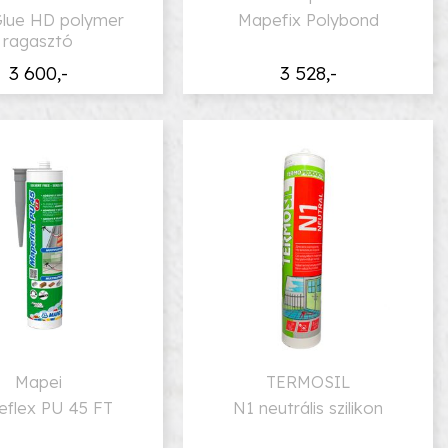
Glue HD polymer
Mapefix Polybond
ragasztó
3 600,-
3 528,-
Mapei
TERMOSIL
flex PU 45 FT
N1 neutrális szilikon