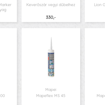
Marker
Keverőszár vegyi dűbelhez
Lion 
nyag
330,-
Mapei
300
Mapeflex MS 45
Mape