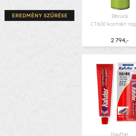
EREDMÉNY SZŰRÉSE
Illbruck
CT600 kontakt rag
2 794,-
Kaufter