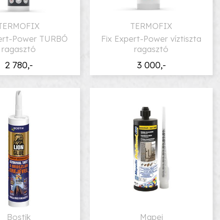
TERMOFIX
TERMOFIX
pert-Power TURBÓ
Fix Expert-Power víztiszta
ragasztó
ragasztó
2 780,-
3 000,-
Bostik
Mapei