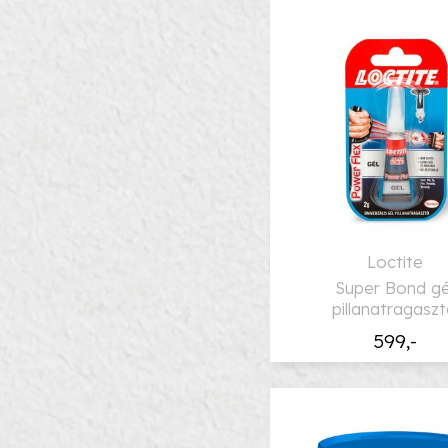
Loctite
Super Bond gé
pillanatragasz
599,-