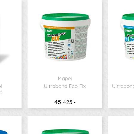
Mapei
l
Ultrabond Eco Fix
Ultrabon
tó
45 425,-