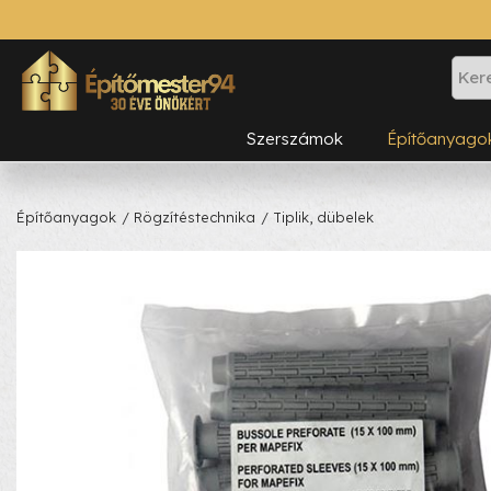
Szerszámok
Építőanyago
Építőanyagok
/ Rögzítéstechnika
/ Tiplik, dübelek