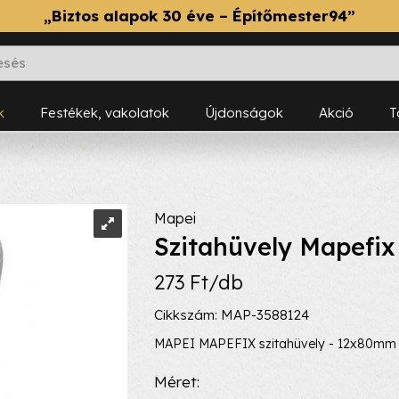
„Biztos alapok 30 éve – Építőmester94”
k
Festékek, vakolatok
Újdonságok
Akció
Mapei
Szitahüvely Mapefix
273 Ft/db
Cikkszám: MAP-3588124
MAPEI MAPEFIX szitahüvely - 12x80mm
Méret