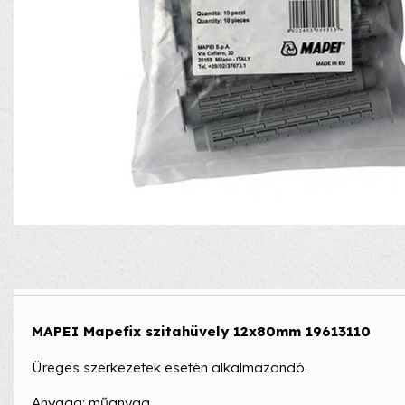
MAPEI Mapefix szitahüvely 12x80mm 19613110
Üreges szerkezetek esetén alkalmazandó.
Anyaga: műanyag