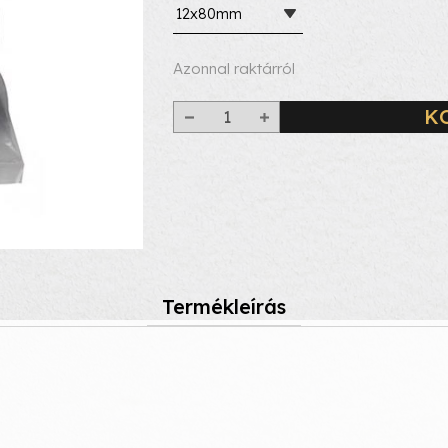
12x80mm
Azonnal raktárról
K
Termékleírás