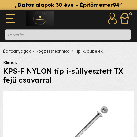
„Biztos alapok 30 éve – Építőmester94”
0
Építőanyagok
/ Rögzítéstechnika
/ Tiplik, dübelek
Klimas
KPS-F NYLON tipli-süllyesztett TX
fejű csavarral