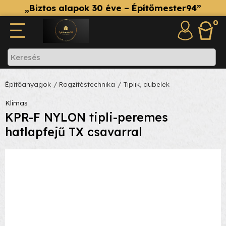
„Biztos alapok 30 éve – Építőmester94”
0
Építőanyagok
/ Rögzítéstechnika
/ Tiplik, dübelek
Klimas
KPR-F NYLON tipli-peremes
hatlapfejű TX csavarral