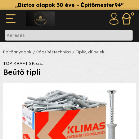
„Biztos alapok 30 éve – Építőmester94”
0
Építőanyagok
/ Rögzítéstechnika
/ Tiplik, dübelek
TOP KRAFT SK a.s.
Beütő tipli