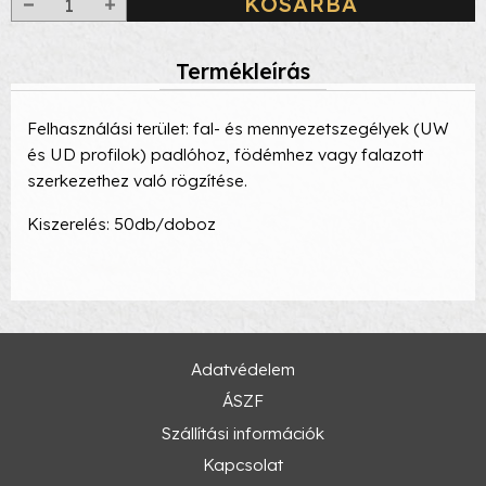
KOSÁRBA
Termékleírás
Felhasználási terület: fal- és mennyezetszegélyek (UW
és UD profilok) padlóhoz, födémhez vagy falazott
szerkezethez való rögzítése.
Kiszerelés: 50db/doboz
Adatvédelem
ÁSZF
Szállítási információk
Kapcsolat