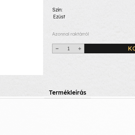
Szín
Ezüst
Azonnal raktárról
K
Termékleírás