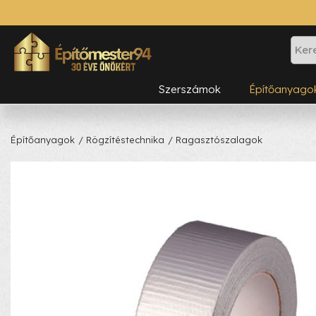
Szerszámok
Építőanyago
Építőanyagok
/ Rögzítéstechnika
/ Ragasztószalagok