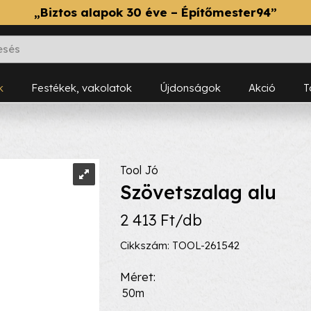
„Biztos alapok 30 éve – Építőmester94”
k
Festékek, vakolatok
Újdonságok
Akció
Tool Jó
Szövetszalag alu
2 413 Ft/db
Cikkszám: TOOL-261542
Méret
50m