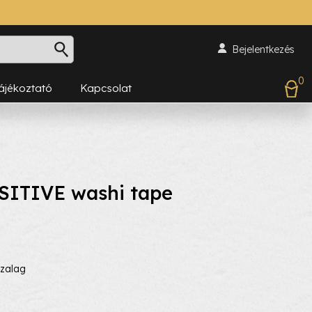
Bejelentkezés
0
Tájékoztató
Kapcsolat
SITIVE washi tape
szalag