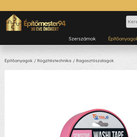
Szerszámok
Építőanyago
Építőanyagok
/ Rögzítéstechnika
/ Ragasztószalagok