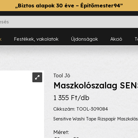
„Biztos alapok 30 éve – Építőmester94”
k
Festékek, vakolatok
Újdonságok
Akció
Tool Jó
Maszkolószalag SEN
1 355 Ft/db
Cikkszám: TOOL-309084
Sensitive Washi Tape Rizspapír Maszkoló
Méret