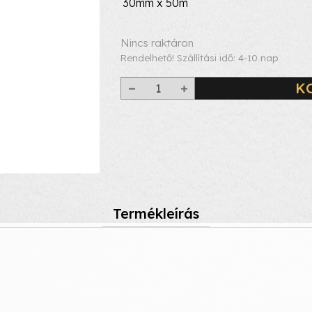
30mm x 50m
Nincs raktáron
Rendelhető! Szállítási idő: 4-10 nap
K
Termékleírás