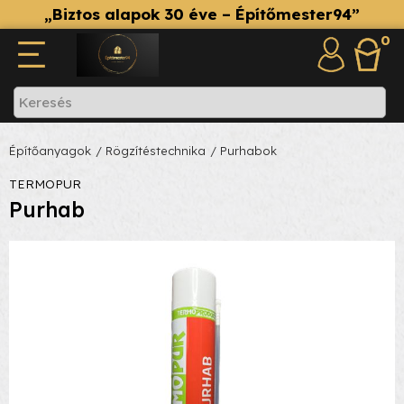
„Biztos alapok 30 éve – Építőmester94”
0
Építőanyagok
/ Rögzítéstechnika
/ Purhabok
TERMOPUR
Purhab