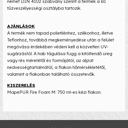
német DIN 4102 szabvány szerint a termék a B1
tűzveszélyességi osztályba tartozik.
AJÁNLÁSOK
A termék nem tapad polietilénhez, szilikonhoz, illetve
Teflonhoz, továbbá megkeményedése után a felület
megóvása érdekében védeni kell a közvetlen UV-
sugárzástól. A hab tágulása függ a kitöltendő üreg
vagy rés méretétől és formájától, az aljzat
nedvességtartalmától, a flakon hőmérsékletétől,
valamint a flakonban található összetevők.
KISZERELÉS
MapePUR Fire Foam M: 750 ml-es kézi flakon.