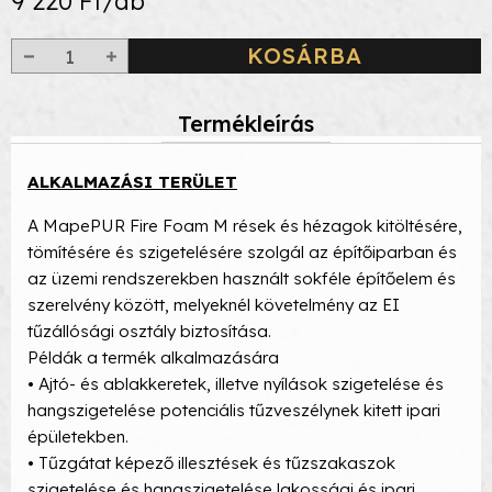
9 220 Ft/db
KOSÁRBA
Termékleírás
ALKALMAZÁSI TERÜLET
A MapePUR Fire Foam M rések és hézagok kitöltésére,
tömítésére és szigetelésére szolgál az építőiparban és
az üzemi rendszerekben használt sokféle építőelem és
szerelvény között, melyeknél követelmény az EI
tűzállósági osztály biztosítása.
Példák a termék alkalmazására
• Ajtó- és ablakkeretek, illetve nyílások szigetelése és
hangszigetelése potenciális tűzveszélynek kitett ipari
épületekben.
• Tűzgátat képező illesztések és tűzszakaszok
szigetelése és hangszigetelése lakossági és ipari