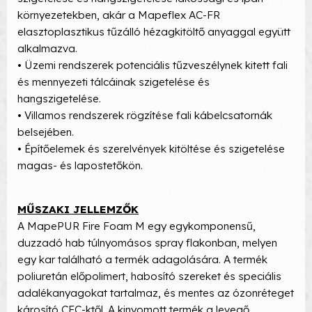
környezetekben, akár a Mapeflex AC-FR
elasztoplasztikus tűzálló hézagkitöltő anyaggal együtt
alkalmazva.
• Üzemi rendszerek potenciális tűzveszélynek kitett fali
és mennyezeti tálcáinak szigetelése és
hangszigetelése.
• Villamos rendszerek rögzítése fali kábelcsatornák
belsejében.
• Építőelemek és szerelvények kitöltése és szigetelése
magas- és lapostetőkön.
MŰSZAKI JELLEMZŐK
A MapePUR Fire Foam M egy egykomponensű,
duzzadó hab túlnyomásos spray flakonban, melyen
egy kar található a termék adagolására. A termék
poliuretán előpolimert, habosító szereket és speciális
adalékanyagokat tartalmaz, és mentes az ózonréteget
károsító CFC-ktől. A kinyomott termék a levegő