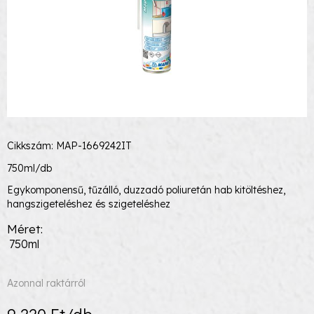
Cikkszám: MAP-1669242IT
750ml/db
Egykomponensű, tűzálló, duzzadó poliuretán hab kitöltéshez,
hangszigeteléshez és szigeteléshez
Méret
750ml
Azonnal raktárról