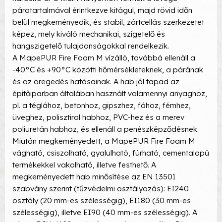
páratartalmával érintkezve kitágul, majd rövid időn
belül megkeményedik, és stabil, zártcellás szerkezetet
képez, mely kiváló mechanikai, szigetelő és
hangszigetelő tulajdonságokkal rendelkezik.
A MapePUR Fire Foam M vízálló, továbbá ellenáll a
-40°C és +90°C közötti hőmérsékleteknek, a párának
és az öregedés hatásainak. A hab jól tapad az
építőiparban általában használt valamennyi anyaghoz,
pl. a téglához, betonhoz, gipszhez, fához, fémhez,
üveghez, polisztirol habhoz, PVC-hez és a merev
poliuretán habhoz, és ellenáll a penészképződésnek.
Miután megkeményedett, a MapePUR Fire Foam M
vágható, csiszolható, gyalulható, fúrható, cementalapú
termékekkel vakolható, illetve festhető. A
megkeményedett hab minősítése az EN 13501
szabvány szerint (tűzvédelmi osztályozás): EI240
osztály (20 mm-es szélességig), EI180 (30 mm-es
szélességig), illetve EI90 (40 mm-es szélességig). A