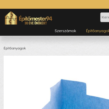
Szerszámok
Építőanyago
Építőanyagok