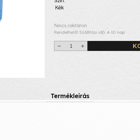
Szín
Kék
Nincs raktáron
Rendelhető! Szállítási idő: 4-10 nap
K
Termékleírás