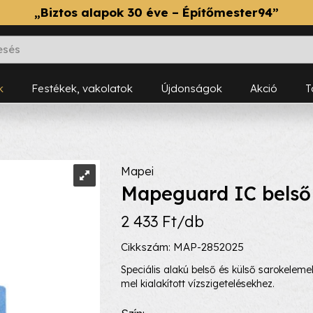
„Biztos alapok 30 éve – Építőmester94”
k
Festékek, vakolatok
Újdonságok
Akció
Mapei
Mapeguard IC belső
2 433 Ft/db
Cikkszám: MAP-2852025
Speciális alakú belső és külső saroke
mel kialakított vízszigetelésekhez.