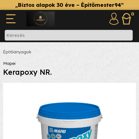
„Biztos alapok 30 éve – Építőmester94”
0
Építőanyagok
Mapei
Kerapoxy NR.