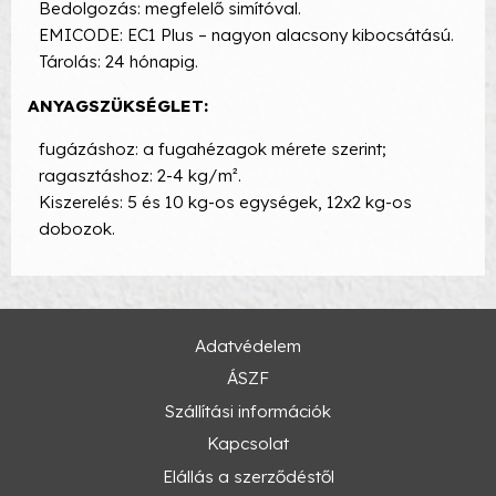
Bedolgozás: megfelelő simítóval.
EMICODE: EC1 Plus – nagyon alacsony kibocsátású.
Tárolás: 24 hónapig.
ANYAGSZÜKSÉGLET:
fugázáshoz: a fugahézagok mérete szerint;
ragasztáshoz: 2-4 kg/m².
Kiszerelés: 5 és 10 kg-os egységek, 12x2 kg-os
dobozok.
Adatvédelem
ÁSZF
Szállítási információk
Kapcsolat
Elállás a szerződéstől