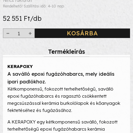
Nincs raktáron
Rendelhető! Szállítási idő: 4-10 nap
52 551 Ft/db
KOSÁRBA
Termékleírás
KERAPOXY
A saválló epoxi fugázóhabarcs, mely ideális
ipari padlókhoz.
Kétkomponensű, fokozott terhelhetőségű, saválló
epoxi fugázóhabarcs és ragasztó csökkentett
megcsúszással kerámia burkolólapok és kőanyagok
fektetéséhez és fugázásához.
A KERAPOXY egy kétkomponensű saválló, fokozott
terhelhetőségű epoxi fugázóhabarcs kerámia