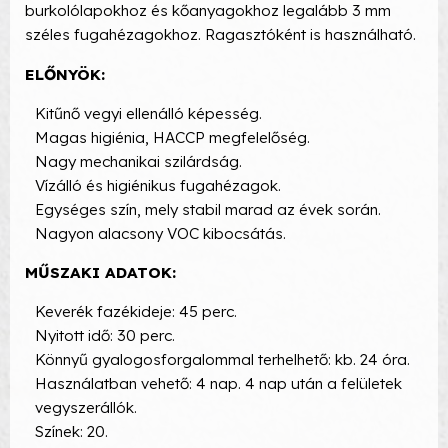
burkolólapokhoz és kőanyagokhoz legalább 3 mm
széles fugahézagokhoz. Ragasztóként is használható.
ELŐNYÖK:
Kitűnő vegyi ellenálló képesség.
Magas higiénia, HACCP megfelelőség.
Nagy mechanikai szilárdság.
Vízálló és higiénikus fugahézagok.
Egységes szín, mely stabil marad az évek során.
Nagyon alacsony VOC kibocsátás.
MŰSZAKI ADATOK:
Keverék fazékideje: 45 perc.
Nyitott idő: 30 perc.
Könnyű gyalogosforgalommal terhelhető: kb. 24 óra.
Használatban vehető: 4 nap. 4 nap után a felületek
vegyszerállók.
Színek: 20.