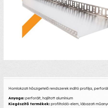
Homlokzati hőszigetelő rendszerek indító profilja, perforált
Anyaga:
perforált, hajlított alumínium
Kiegészítő termékek:
profiltoldó-elem, lábazati műany