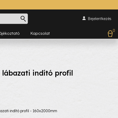
Bejelentkezés
0
Tájékoztató
Kapcsolat
bazati indító profil
i indító profil - 160x2000mm