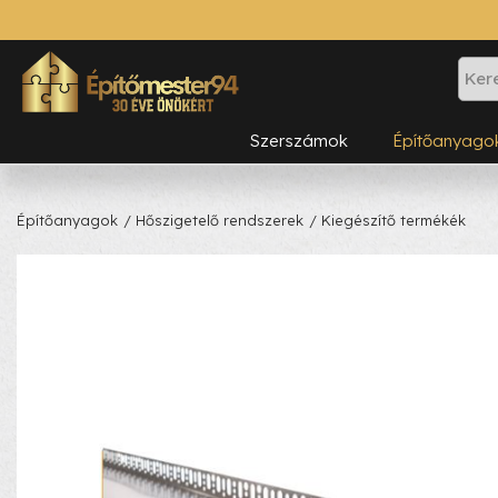
Szerszámok
Építőanyago
Építőanyagok
/ Hőszigetelő rendszerek
/ Kiegészítő termékék