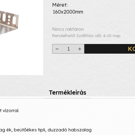
Méret
160x2000mm
Nincs raktáron
Rendelhető! Szállítási idő: 4-10 nap
K
Termékleírás
 vízorral.
ag ék, beütőékes tipli, duzzadó habszalag