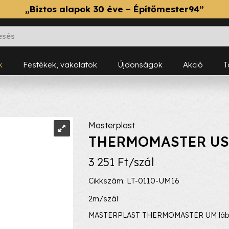
„Biztos alapok 30 éve – Építőmester94”
k
Festékek, vakolatok
Újdonságok
Akció
Masterplast
THERMOMASTER US lá
3 251 Ft/szál
Cikkszám: LT-0110-UM16
2m/szál
MASTERPLAST THERMOMASTER UM lábazat