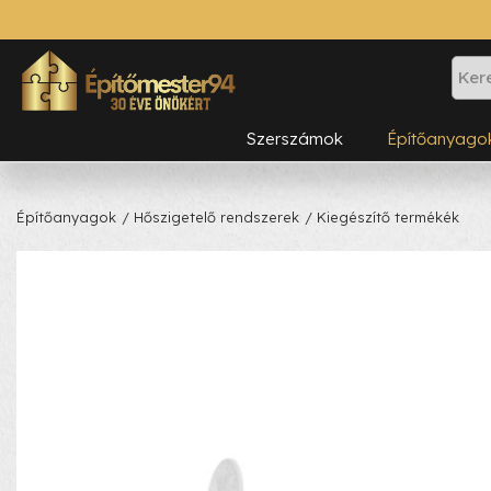
Szerszámok
Építőanyago
Építőanyagok
/ Hőszigetelő rendszerek
/ Kiegészítő termékék