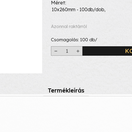
Méret
10x260mm - 100db/dob,
Azonnal raktárról
Csomagolás:
100
db/
K
Termékleírás