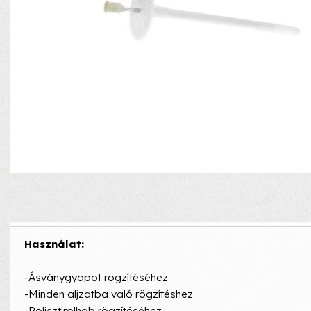
Használat:
-Ásványgyapot rögzítéséhez
-Minden aljzatba való rögzítéshez
-Polisztirolhab rögzítéséhez