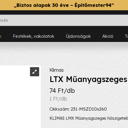
„Biztos alapok 30 éve – Építőmester94”
k
Festékek, vakolatok
Újdonságok
Akció
Klimas
LTX Műanyagszeges 
74 Ft/db
1 Ft/db
Cikkszám: 231-MSZD10x260
KLIMAS LMX Műanyagszeges hőszigetel