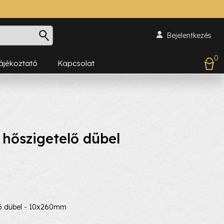
Bejelentkezés
0
Tájékoztató
Kapcsolat
hőszigetelő dübel
ő dübel - 10x260mm