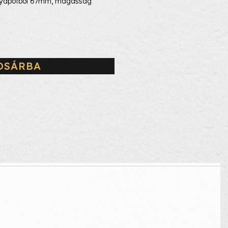
gyapotból 67mm, magasság
OSÁRBA