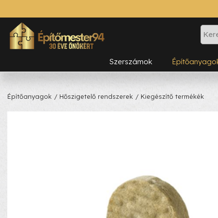
Szerszámok
Építőanyago
Építőanyagok
/ Hőszigetelő rendszerek
/ Kiegészítő termékék