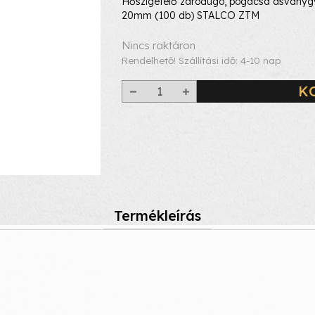
Hőszigetelő záródugó, pogácsa ásvány
20mm (100 db) STALCO ZTM
Nincs raktáron
Rendelhető! Szállítási idő: 4-10 nap
K
Termékleírás