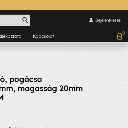
Bejelentkezés
0
Tájékoztató
Kapcsolat
gó, pogácsa
7mm, magasság 20mm
M