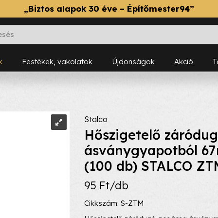
„Biztos alapok 30 éve – Építőmester94”
k
Festékek, vakolatok
Újdonságok
Akció
Stalco
Hőszigetelő záródu
ásványgyapotból 6
(100 db) STALCO ZT
95 Ft/db
Cikkszám: S-ZTM